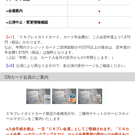
会場案内
●
●
公演中止・変更情報確認
●
●
【※1】
「ＣＮプレイガイドカード」カード年会費が、ご入会翌年度より1,375
円（税込）かかります。
なお、年間のクレジットカードご請求総額が10万円以上の場合は、翌年度の
年会費1,375円（税込）は無料となります。
（上記「年間」とは、カード入会月の翌月からの1年間とします。）
【※3】
公演により異なりますので、各公演の受付ページをご確認ください。
CNカード会員のご案内
ＣＮプレイガイドカード限定の各種先行や、ご優待チケットのサービスやメ
ールマガジンをご案内いたします。
※入会手続き後は、一旦「ＣＮプレ会員」としてご登録されます。「ＣＮカ
ード会員」へのランクアップまでは、カード会員専用の受付へのお申込みは