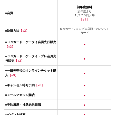
初年度無料
次年度より
会費
■
１,３７５円／年
【※1】
ＣＮカード / コンビニ店頭 / クレジット
決済方法
【※3】
■
カード
ＣＮカード・ケータイ会員先行販売
■
●
【※3】
ＣＮカード・ケータイ・プレ会員先
■
●
行販売
【※3】
一般発売後のオンラインチケット購
■
●
入
【※3】
キャンセル待ち予約
【※3】
●
■
メールマガジン購読
■
●
申込履歴・抽選結果確認
■
●
イベント検索
●
●