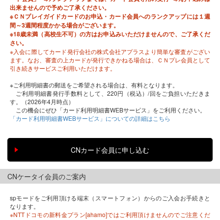
出来ませんので予めご了承ください。
※ＣＮプレイガイドカードのお申込・カード会員へのランクアップには１週
間～3週間程度かかる場合がございます。
※18歳未満（高校生不可）の方はお申込みいただけませんので、ご了承くだ
さい。
※入会に際してカード発行会社の株式会社アプラスより簡単な審査がござい
ます。なお、審査の上カードが発行できかねる場合は、ＣＮプレ会員として
引き続きサービスご利用いただけます。
※ご利用明細書の郵送をご希望される場合は、有料となります。
ご利用明細書発行手数料として、220円（税込）/回をご負担いただきま
す。（2026年4月時点）
この機会にぜひ「カード利用明細書WEBサービス」をご利用ください。
「カード利用明細書WEBサービス」についての詳細はこちら
CNケータイ会員のご案内
spモードをご利用頂ける端末（スマートフォン）からのご入会お手続きと
なります。
※NTTドコモの新料金プラン[ahamo]ではご利用頂けませんのでご注意くだ