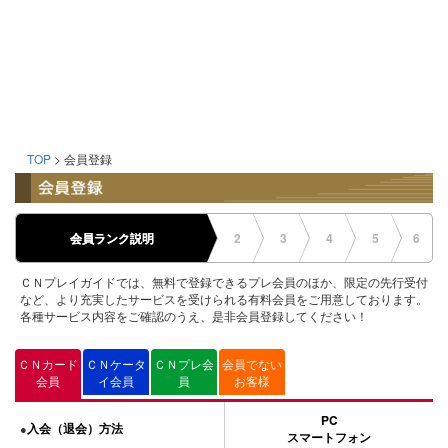
TOP
> 会員登録
会員ランク説明
2
3
4
5
6
ＣＮプレイガイドでは、無料で登録できるプレ会員のほか、限定の先行受付
など、より充実したサービスを受けられる有料会員をご用意しております。
各種サービス内容をご確認のうえ、是非会員登録してください！
ＣＮカード
ＣＮケータ
ＣＮプレ会
会員でない
会員
イ会員
員
お客様
PC
入会（退会）方法
●
スマートフォン