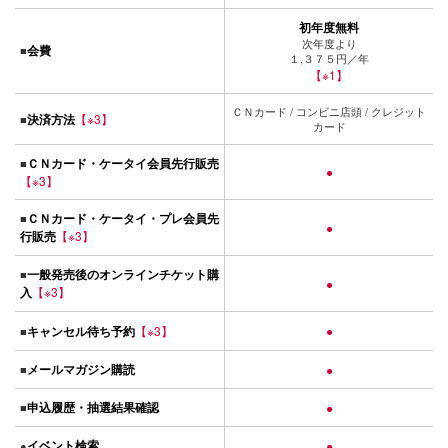
初年度無料
次年度より
会費
■
１,３７５円／年
【※1】
ＣＮカード / コンビニ店頭 / クレジット
決済方法
【※3】
■
カード
ＣＮカード・ケータイ会員先行販売
■
●
【※3】
ＣＮカード・ケータイ・プレ会員先
■
●
行販売
【※3】
一般発売後のオンラインチケット購
■
●
入
【※3】
キャンセル待ち予約
【※3】
●
■
メールマガジン購読
■
●
申込履歴・抽選結果確認
■
●
イベント検索
●
●