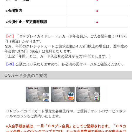
会場案内
●
●
公演中止・変更情報確認
●
●
【※1】
「ＣＮプレイガイドカード」カード年会費が、ご入会翌年度より1,375
円（税込）かかります。
なお、年間のクレジットカードご請求総額が10万円以上の場合は、翌年度の
年会費1,375円（税込）は無料となります。
（上記「年間」とは、カード入会月の翌月からの1年間とします。）
【※3】
公演により異なりますので、各公演の受付ページをご確認ください。
CNカード会員のご案内
ＣＮプレイガイドカード限定の各種先行や、ご優待チケットのサービスやメ
ールマガジンをご案内いたします。
※入会手続き後は、一旦「ＣＮプレ会員」としてご登録されます。「ＣＮカ
ード会員」へのランクアップまでは、カード会員専用の受付へのお申込みは