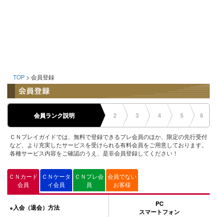
TOP
> 会員登録
会員ランク説明
2
3
4
5
6
ＣＮプレイガイドでは、無料で登録できるプレ会員のほか、限定の先行受付
など、より充実したサービスを受けられる有料会員をご用意しております。
各種サービス内容をご確認のうえ、是非会員登録してください！
ＣＮカード
ＣＮケータ
ＣＮプレ会
会員でない
会員
イ会員
員
お客様
PC
入会（退会）方法
●
スマートフォン