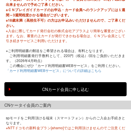
出来ませんので予めご了承ください。
※ＣＮプレイガイドカードのお申込・カード会員へのランクアップには１週
間～3週間程度かかる場合がございます。
※18歳未満（高校生不可）の方はお申込みいただけませんので、ご了承くだ
さい。
※入会に際してカード発行会社の株式会社アプラスより簡単な審査がござい
ます。なお、審査の上カードが発行できかねる場合は、ＣＮプレ会員として
引き続きサービスご利用いただけます。
※ご利用明細書の郵送をご希望される場合は、有料となります。
ご利用明細書発行手数料として、220円（税込）/回をご負担いただきま
す。（2026年4月時点）
この機会にぜひ「カード利用明細書WEBサービス」をご利用ください。
「カード利用明細書WEBサービス」についての詳細はこちら
CNケータイ会員のご案内
spモードをご利用頂ける端末（スマートフォン）からのご入会お手続きと
なります。
※NTTドコモの新料金プラン[ahamo]ではご利用頂けませんのでご注意くだ