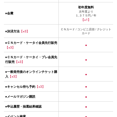
初年度無料
次年度より
会費
■
１,３７５円／年
【※1】
ＣＮカード / コンビニ店頭 / クレジット
決済方法
【※3】
■
カード
ＣＮカード・ケータイ会員先行販売
■
●
【※3】
ＣＮカード・ケータイ・プレ会員先
■
●
行販売
【※3】
一般発売後のオンラインチケット購
■
●
入
【※3】
キャンセル待ち予約
【※3】
●
■
メールマガジン購読
■
●
申込履歴・抽選結果確認
■
●
イベント検索
●
●