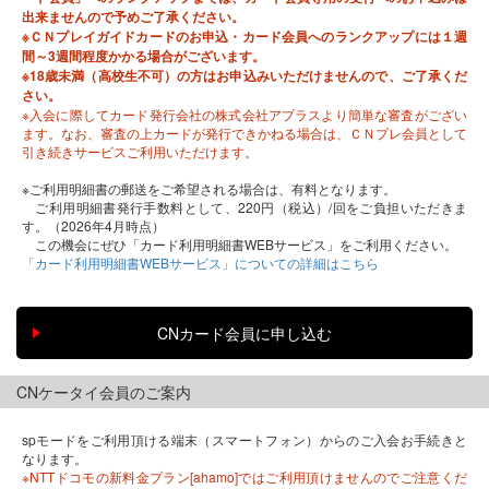
出来ませんので予めご了承ください。
※ＣＮプレイガイドカードのお申込・カード会員へのランクアップには１週
間～3週間程度かかる場合がございます。
※18歳未満（高校生不可）の方はお申込みいただけませんので、ご了承くだ
さい。
※入会に際してカード発行会社の株式会社アプラスより簡単な審査がござい
ます。なお、審査の上カードが発行できかねる場合は、ＣＮプレ会員として
引き続きサービスご利用いただけます。
※ご利用明細書の郵送をご希望される場合は、有料となります。
ご利用明細書発行手数料として、220円（税込）/回をご負担いただきま
す。（2026年4月時点）
この機会にぜひ「カード利用明細書WEBサービス」をご利用ください。
「カード利用明細書WEBサービス」についての詳細はこちら
CNケータイ会員のご案内
spモードをご利用頂ける端末（スマートフォン）からのご入会お手続きと
なります。
※NTTドコモの新料金プラン[ahamo]ではご利用頂けませんのでご注意くだ