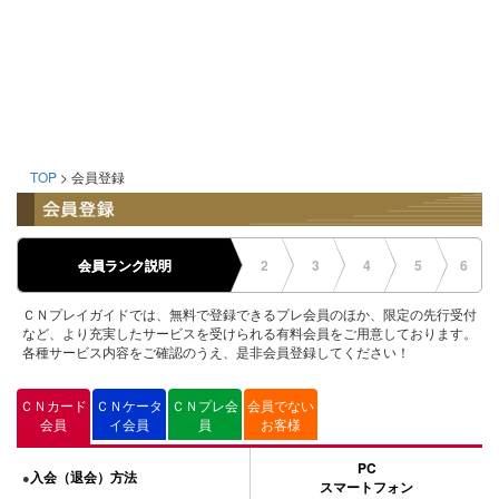
TOP
> 会員登録
会員ランク説明
2
3
4
5
6
ＣＮプレイガイドでは、無料で登録できるプレ会員のほか、限定の先行受付
など、より充実したサービスを受けられる有料会員をご用意しております。
各種サービス内容をご確認のうえ、是非会員登録してください！
ＣＮカード
ＣＮケータ
ＣＮプレ会
会員でない
会員
イ会員
員
お客様
PC
入会（退会）方法
●
スマートフォン