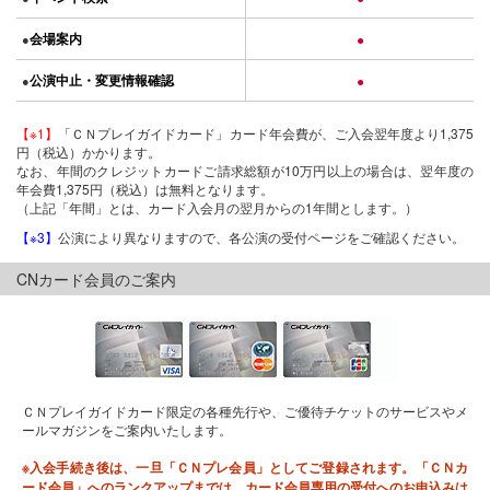
会場案内
●
●
公演中止・変更情報確認
●
●
【※1】
「ＣＮプレイガイドカード」カード年会費が、ご入会翌年度より1,375
円（税込）かかります。
なお、年間のクレジットカードご請求総額が10万円以上の場合は、翌年度の
年会費1,375円（税込）は無料となります。
（上記「年間」とは、カード入会月の翌月からの1年間とします。）
【※3】
公演により異なりますので、各公演の受付ページをご確認ください。
CNカード会員のご案内
ＣＮプレイガイドカード限定の各種先行や、ご優待チケットのサービスやメ
ールマガジンをご案内いたします。
※入会手続き後は、一旦「ＣＮプレ会員」としてご登録されます。「ＣＮカ
ード会員」へのランクアップまでは、カード会員専用の受付へのお申込みは