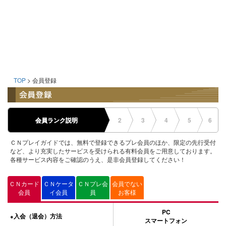
TOP
> 会員登録
会員ランク説明
2
3
4
5
6
ＣＮプレイガイドでは、無料で登録できるプレ会員のほか、限定の先行受付
など、より充実したサービスを受けられる有料会員をご用意しております。
各種サービス内容をご確認のうえ、是非会員登録してください！
ＣＮカード
ＣＮケータ
ＣＮプレ会
会員でない
会員
イ会員
員
お客様
PC
入会（退会）方法
●
スマートフォン