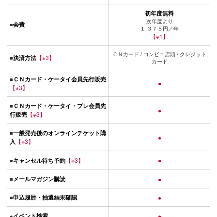
初年度無料
次年度より
会費
■
１,３７５円／年
【※1】
ＣＮカード / コンビニ店頭 / クレジット
決済方法
【※3】
■
カード
ＣＮカード・ケータイ会員先行販売
■
●
【※3】
ＣＮカード・ケータイ・プレ会員先
■
●
行販売
【※3】
一般発売後のオンラインチケット購
■
●
入
【※3】
キャンセル待ち予約
【※3】
●
■
メールマガジン購読
■
●
申込履歴・抽選結果確認
■
●
イベント検索
●
●