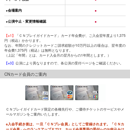
会場案内
●
●
公演中止・変更情報確認
●
●
【※1】
「ＣＮプレイガイドカード」カード年会費が、ご入会翌年度より1,375
円（税込）かかります。
なお、年間のクレジットカードご請求総額が10万円以上の場合は、翌年度の
年会費1,375円（税込）は無料となります。
（上記「年間」とは、カード入会月の翌月からの1年間とします。）
【※3】
公演により異なりますので、各公演の受付ページをご確認ください。
CNカード会員のご案内
ＣＮプレイガイドカード限定の各種先行や、ご優待チケットのサービスやメ
ールマガジンをご案内いたします。
※入会手続き後は、一旦「ＣＮプレ会員」としてご登録されます。「ＣＮカ
ード会員」へのランクアップまでは、カード会員専用の受付へのお申込みは