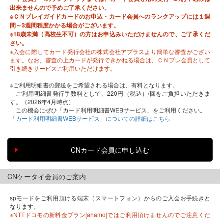
出来ませんので予めご了承ください。
※ＣＮプレイガイドカードのお申込・カード会員へのランクアップには１週
間～3週間程度かかる場合がございます。
※18歳未満（高校生不可）の方はお申込みいただけませんので、ご了承くだ
さい。
※入会に際してカード発行会社の株式会社アプラスより簡単な審査がござい
ます。なお、審査の上カードが発行できかねる場合は、ＣＮプレ会員として
引き続きサービスご利用いただけます。
※ご利用明細書の郵送をご希望される場合は、有料となります。
ご利用明細書発行手数料として、220円（税込）/回をご負担いただきま
す。（2026年4月時点）
この機会にぜひ「カード利用明細書WEBサービス」をご利用ください。
「カード利用明細書WEBサービス」についての詳細はこちら
CNケータイ会員のご案内
spモードをご利用頂ける端末（スマートフォン）からのご入会お手続きと
なります。
※NTTドコモの新料金プラン[ahamo]ではご利用頂けませんのでご注意くだ