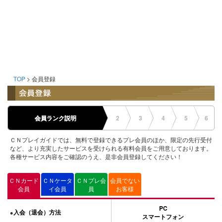
TOP
> 会員登録
会員ランク説明
2
3
4
5
6
ＣＮプレイガイドでは、無料で登録できるプレ会員のほか、限定の先行受付
など、より充実したサービスを受けられる有料会員をご用意しております。
各種サービス内容をご確認のうえ、是非会員登録してください！
ＣＮカード
ＣＮケータ
ＣＮプレ会
会員でない
会員
イ会員
員
お客様
PC
入会（退会）方法
●
スマートフォン