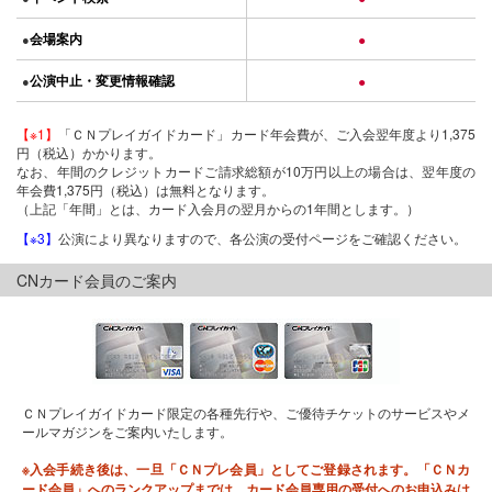
会場案内
●
●
公演中止・変更情報確認
●
●
【※1】
「ＣＮプレイガイドカード」カード年会費が、ご入会翌年度より1,375
円（税込）かかります。
なお、年間のクレジットカードご請求総額が10万円以上の場合は、翌年度の
年会費1,375円（税込）は無料となります。
（上記「年間」とは、カード入会月の翌月からの1年間とします。）
【※3】
公演により異なりますので、各公演の受付ページをご確認ください。
CNカード会員のご案内
ＣＮプレイガイドカード限定の各種先行や、ご優待チケットのサービスやメ
ールマガジンをご案内いたします。
※入会手続き後は、一旦「ＣＮプレ会員」としてご登録されます。「ＣＮカ
ード会員」へのランクアップまでは、カード会員専用の受付へのお申込みは