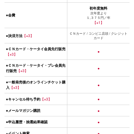
初年度無料
次年度より
会費
■
１,３７５円／年
【※1】
ＣＮカード / コンビニ店頭 / クレジット
決済方法
【※3】
■
カード
ＣＮカード・ケータイ会員先行販売
■
●
【※3】
ＣＮカード・ケータイ・プレ会員先
■
●
行販売
【※3】
一般発売後のオンラインチケット購
■
●
入
【※3】
キャンセル待ち予約
【※3】
●
■
メールマガジン購読
■
●
申込履歴・抽選結果確認
■
●
イベント検索
●
●