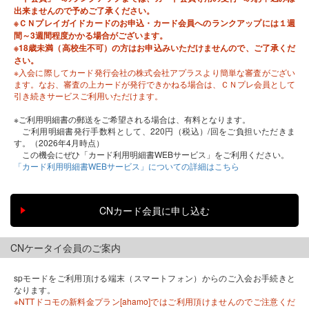
出来ませんので予めご了承ください。
※ＣＮプレイガイドカードのお申込・カード会員へのランクアップには１週
間～3週間程度かかる場合がございます。
※18歳未満（高校生不可）の方はお申込みいただけませんので、ご了承くだ
さい。
※入会に際してカード発行会社の株式会社アプラスより簡単な審査がござい
ます。なお、審査の上カードが発行できかねる場合は、ＣＮプレ会員として
引き続きサービスご利用いただけます。
※ご利用明細書の郵送をご希望される場合は、有料となります。
ご利用明細書発行手数料として、220円（税込）/回をご負担いただきま
す。（2026年4月時点）
この機会にぜひ「カード利用明細書WEBサービス」をご利用ください。
「カード利用明細書WEBサービス」についての詳細はこちら
CNケータイ会員のご案内
spモードをご利用頂ける端末（スマートフォン）からのご入会お手続きと
なります。
※NTTドコモの新料金プラン[ahamo]ではご利用頂けませんのでご注意くだ