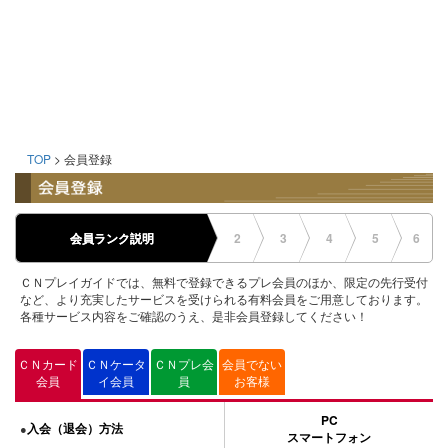
TOP
> 会員登録
会員ランク説明
2
3
4
5
6
ＣＮプレイガイドでは、無料で登録できるプレ会員のほか、限定の先行受付
など、より充実したサービスを受けられる有料会員をご用意しております。
各種サービス内容をご確認のうえ、是非会員登録してください！
ＣＮカード
ＣＮケータ
ＣＮプレ会
会員でない
会員
イ会員
員
お客様
PC
入会（退会）方法
●
スマートフォン