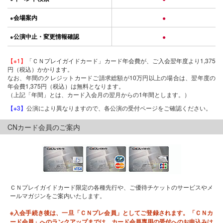
会場案内
●
●
公演中止・変更情報確認
●
●
【※1】
「ＣＮプレイガイドカード」カード年会費が、ご入会翌年度より1,375
円（税込）かかります。
なお、年間のクレジットカードご請求総額が10万円以上の場合は、翌年度の
年会費1,375円（税込）は無料となります。
（上記「年間」とは、カード入会月の翌月からの1年間とします。）
【※3】
公演により異なりますので、各公演の受付ページをご確認ください。
CNカード会員のご案内
ＣＮプレイガイドカード限定の各種先行や、ご優待チケットのサービスやメ
ールマガジンをご案内いたします。
※入会手続き後は、一旦「ＣＮプレ会員」としてご登録されます。「ＣＮカ
ード会員」へのランクアップまでは、カード会員専用の受付へのお申込みは