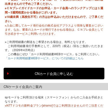
出来ませんので予めご了承ください。
※ＣＮプレイガイドカードのお申込・カード会員へのランクアップには１週
間～3週間程度かかる場合がございます。
※18歳未満（高校生不可）の方はお申込みいただけませんので、ご了承くだ
さい。
※入会に際してカード発行会社の株式会社アプラスより簡単な審査がござい
ます。なお、審査の上カードが発行できかねる場合は、ＣＮプレ会員として
引き続きサービスご利用いただけます。
※ご利用明細書の郵送をご希望される場合は、有料となります。
ご利用明細書発行手数料として、220円（税込）/回をご負担いただきま
す。（2026年4月時点）
この機会にぜひ「カード利用明細書WEBサービス」をご利用ください。
「カード利用明細書WEBサービス」についての詳細はこちら
CNケータイ会員のご案内
spモードをご利用頂ける端末（スマートフォン）からのご入会お手続きと
なります。
※NTTドコモの新料金プラン[ahamo]ではご利用頂けませんのでご注意くだ