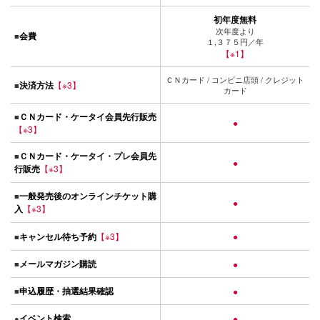
初年度無料
次年度より
会費
■
１,３７５円／年
【※1】
ＣＮカード / コンビニ店頭 / クレジット
決済方法
【※3】
■
カード
ＣＮカード・ケータイ会員先行販売
■
●
【※3】
ＣＮカード・ケータイ・プレ会員先
■
●
行販売
【※3】
一般発売後のオンラインチケット購
■
●
入
【※3】
キャンセル待ち予約
【※3】
●
■
メールマガジン購読
■
●
申込履歴・抽選結果確認
■
●
イベント検索
●
●