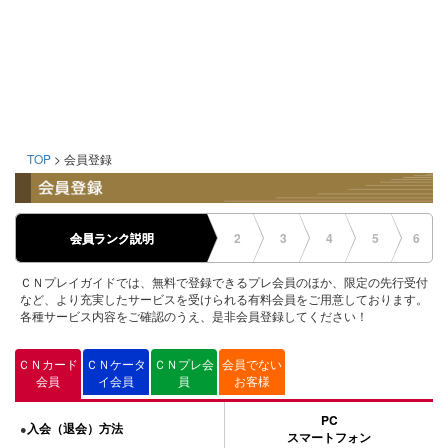
TOP
> 会員登録
会員ランク説明
2
3
4
5
6
ＣＮプレイガイドでは、無料で登録できるプレ会員のほか、限定の先行受付
など、より充実したサービスを受けられる有料会員をご用意しております。
各種サービス内容をご確認のうえ、是非会員登録してください！
ＣＮカード
ＣＮケータ
ＣＮプレ会
会員でない
会員
イ会員
員
お客様
PC
入会（退会）方法
●
スマートフォン