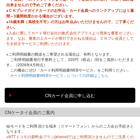
出来ませんので予めご了承ください。
※ＣＮプレイガイドカードのお申込・カード会員へのランクアップには１週
間～3週間程度かかる場合がございます。
※18歳未満（高校生不可）の方はお申込みいただけませんので、ご了承くだ
さい。
※入会に際してカード発行会社の株式会社アプラスより簡単な審査がござい
ます。なお、審査の上カードが発行できかねる場合は、ＣＮプレ会員として
引き続きサービスご利用いただけます。
※ご利用明細書の郵送をご希望される場合は、有料となります。
ご利用明細書発行手数料として、220円（税込）/回をご負担いただきま
す。（2026年4月時点）
この機会にぜひ「カード利用明細書WEBサービス」をご利用ください。
「カード利用明細書WEBサービス」についての詳細はこちら
CNケータイ会員のご案内
spモードをご利用頂ける端末（スマートフォン）からのご入会お手続きと
なります。
※NTTドコモの新料金プラン[ahamo]ではご利用頂けませんのでご注意くだ