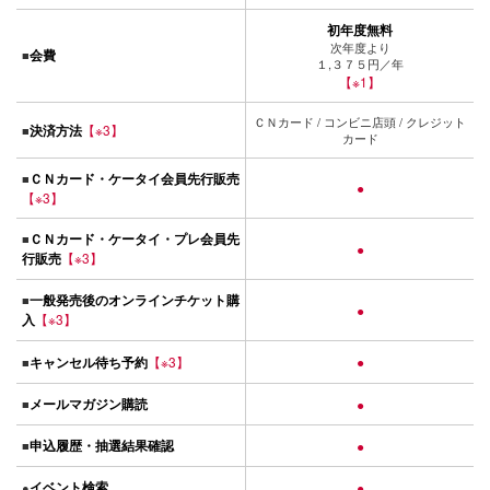
初年度無料
次年度より
会費
■
１,３７５円／年
【※1】
ＣＮカード / コンビニ店頭 / クレジット
決済方法
【※3】
■
カード
ＣＮカード・ケータイ会員先行販売
■
●
【※3】
ＣＮカード・ケータイ・プレ会員先
■
●
行販売
【※3】
一般発売後のオンラインチケット購
■
●
入
【※3】
キャンセル待ち予約
【※3】
●
■
メールマガジン購読
■
●
申込履歴・抽選結果確認
■
●
イベント検索
●
●