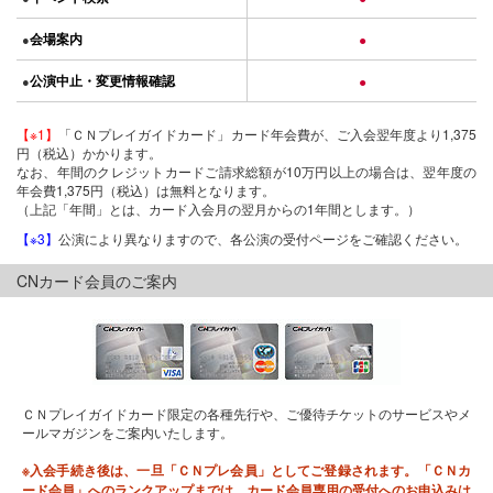
会場案内
●
●
公演中止・変更情報確認
●
●
【※1】
「ＣＮプレイガイドカード」カード年会費が、ご入会翌年度より1,375
円（税込）かかります。
なお、年間のクレジットカードご請求総額が10万円以上の場合は、翌年度の
年会費1,375円（税込）は無料となります。
（上記「年間」とは、カード入会月の翌月からの1年間とします。）
【※3】
公演により異なりますので、各公演の受付ページをご確認ください。
CNカード会員のご案内
ＣＮプレイガイドカード限定の各種先行や、ご優待チケットのサービスやメ
ールマガジンをご案内いたします。
※入会手続き後は、一旦「ＣＮプレ会員」としてご登録されます。「ＣＮカ
ード会員」へのランクアップまでは、カード会員専用の受付へのお申込みは