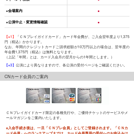
会場案内
●
●
公演中止・変更情報確認
●
●
【※1】
「ＣＮプレイガイドカード」カード年会費が、ご入会翌年度より1,375
円（税込）かかります。
なお、年間のクレジットカードご請求総額が10万円以上の場合は、翌年度の
年会費1,375円（税込）は無料となります。
（上記「年間」とは、カード入会月の翌月からの1年間とします。）
【※3】
公演により異なりますので、各公演の受付ページをご確認ください。
CNカード会員のご案内
ＣＮプレイガイドカード限定の各種先行や、ご優待チケットのサービスやメ
ールマガジンをご案内いたします。
※入会手続き後は、一旦「ＣＮプレ会員」としてご登録されます。「ＣＮカ
ード会員」へのランクアップまでは、カード会員専用の受付へのお申込みは