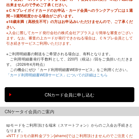
出来ませんので予めご了承ください。
※ＣＮプレイガイドカードのお申込・カード会員へのランクアップには１週
間～3週間程度かかる場合がございます。
※18歳未満（高校生不可）の方はお申込みいただけませんので、ご了承くだ
さい。
※入会に際してカード発行会社の株式会社アプラスより簡単な審査がござい
ます。なお、審査の上カードが発行できかねる場合は、ＣＮプレ会員として
引き続きサービスご利用いただけます。
※ご利用明細書の郵送をご希望される場合は、有料となります。
ご利用明細書発行手数料として、220円（税込）/回をご負担いただきま
す。（2026年4月時点）
この機会にぜひ「カード利用明細書WEBサービス」をご利用ください。
「カード利用明細書WEBサービス」についての詳細はこちら
CNケータイ会員のご案内
spモードをご利用頂ける端末（スマートフォン）からのご入会お手続きと
なります。
※NTTドコモの新料金プラン[ahamo]ではご利用頂けませんのでご注意くだ