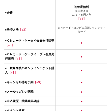
初年度無料
次年度より
会費
■
１,３７５円／年
【※1】
ＣＮカード / コンビニ店頭 / クレジット
決済方法
【※3】
■
カード
ＣＮカード・ケータイ会員先行販売
■
●
【※3】
ＣＮカード・ケータイ・プレ会員先
■
●
行販売
【※3】
一般発売後のオンラインチケット購
■
●
入
【※3】
キャンセル待ち予約
【※3】
●
■
メールマガジン購読
■
●
申込履歴・抽選結果確認
■
●
イベント検索
●
●