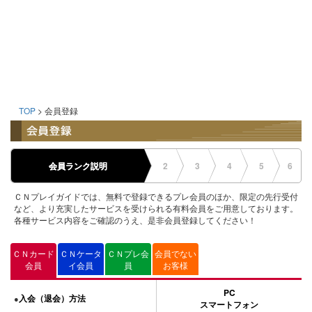
TOP
> 会員登録
会員ランク説明
2
3
4
5
6
ＣＮプレイガイドでは、無料で登録できるプレ会員のほか、限定の先行受付
など、より充実したサービスを受けられる有料会員をご用意しております。
各種サービス内容をご確認のうえ、是非会員登録してください！
ＣＮカード
ＣＮケータ
ＣＮプレ会
会員でない
会員
イ会員
員
お客様
PC
入会（退会）方法
●
スマートフォン