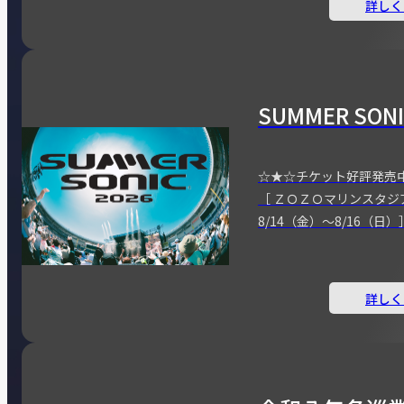
詳しく
SUMMER SONI
☆★☆チケット好評発売
［ ＺＯＺＯマリンスタジ
8/14（金）～8/16（日）
詳しく