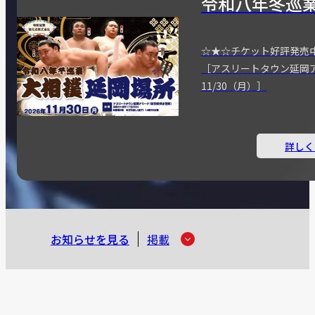
令和八年冬巡
☆★☆チケット好評発売
［アスリートタウン延岡
11/30（月）］
詳しく
お知らせを見る
掲載