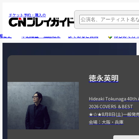
チケット予約・購入の
報変更
申込履歴・抽選結果
よくあるご質問
はじめてガ
徳永英明
Hideaki Tokunaga 40th 
2026 COVERS ＆BEST
★☆★8月8日(土)一般発
会場：大阪・兵庫