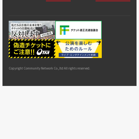
会社
会員登
チケッ
案内
採用
チケット
会員情
推奨環
録
ト販
情報
グル
GATE
申込履
プライ
報変更
境
売・運
ープ
よくあ
著作権
歴・抽
バシー
用ソリ
会社
はじめ
利用規
るご質
につい
選結果
ポリシ
ューシ
公演中
特商法
てガイ
約
問
て
ー
ョン
サイト
カスタ
止・変
に基づ
ド
マップ
マーハ
更
く表示
ラスメ
ントへ
Copyright Community Network Co.,ltd All rights reserved.
の対応
指針