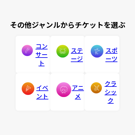
その他ジャンルからチケットを選ぶ
コン
ステ
スポ
サー
ージ
ーツ
ト
クラ
イベ
アニ
シッ
ント
メ
ク