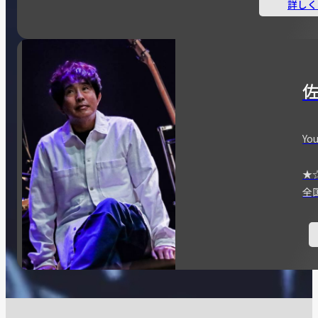
詳しく
You
★
全