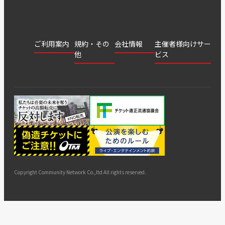
ご利用案内
規約・その
会社情報
主催者様向けサー
他
ビス
会社
会員登
チケッ
案内
採用
チケット
会員情
推奨環
録
ト販
情報
グル
GATE
申込履
プライ
報変更
境
売・運
ープ
よくあ
著作権
歴・抽
バシー
用ソリ
会社
はじめ
利用規
るご質
につい
選結果
ポリシ
ューシ
公演中
特商法
てガイ
約
問
て
ー
ョン
サイト
カスタ
止・変
に基づ
ド
マップ
マーハ
更
く表示
ラスメ
ントへ
Copyright Community Network Co.,ltd All rights reserved.
の対応
指針