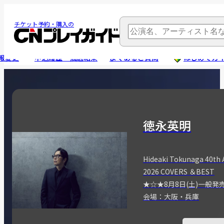
チケット予約・購入の
報変更
申込履歴・抽選結果
よくあるご質問
はじめてガ
徳永英明
Hideaki Tokunaga 40th 
2026 COVERS ＆BEST
★☆★8月8日(土)一般発
会場：大阪・兵庫