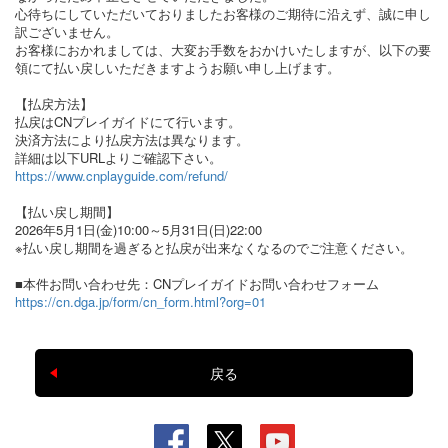
心待ちにしていただいておりましたお客様のご期待に沿えず、誠に申し
訳ございません。
お客様におかれましては、大変お手数をおかけいたしますが、以下の要
領にて払い戻しいただきますようお願い申し上げます。
【払戻方法】
払戻はCNプレイガイドにて行います。
決済方法により払戻方法は異なります。
詳細は以下URLよりご確認下さい。
https://www.cnplayguide.com/refund/
【払い戻し期間】
2026年5月1日(金)10:00～5月31日(日)22:00
※払い戻し期間を過ぎると払戻が出来なくなるのでご注意ください。
■本件お問い合わせ先：CNプレイガイドお問い合わせフォーム
https://cn.dga.jp/form/cn_form.html?org=01
戻る