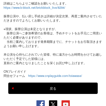
詳細はこちらよりご確認をお願いいたします。
https://www.b-block.net/brickblock_live/8294/
振替公演や、払い戻し手続きは詳細が決定次第、再度ご案内させていた
だきますのでよろしくお願いいたします。
※現状、振替公演は未定となりますが、
振替公演へご参加希望のお客様は、予めチケットをお手元にご用意い
ただく必要がありますので、
当初ご案内しております発券期限までに、チケットをお引取頂きます
ようお願い申し上げます。
本公演を心待ちにされていた皆様、特に遠方からお時間をかけてお越し
いただく予定でした皆様には、
直前のご案内となりましたことを深くお詫び申し上げます。
CNプレイガイド
問合せフォーム
https://www.cnplayguide.com/toiawase/
戻る