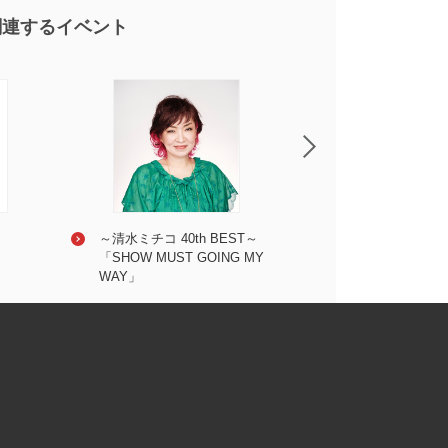
関連するイベント
さだまさし
～清水ミチコ 40th BEST～
森山良子
さだ工務店
「SHOW MUST GOING MY
WAY」