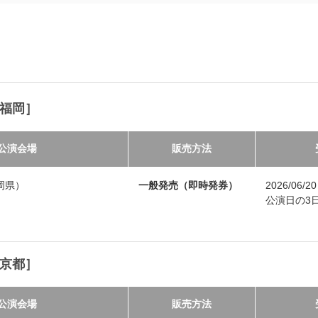
［福岡］
公演会場
販売方法
岡県）
一般発売（即時発券）
2026/06/
公演日の3日前
［京都］
公演会場
販売方法