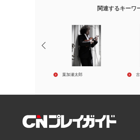
関連するキーワ
コウ
葉加瀬太郎
佐藤竹善
古