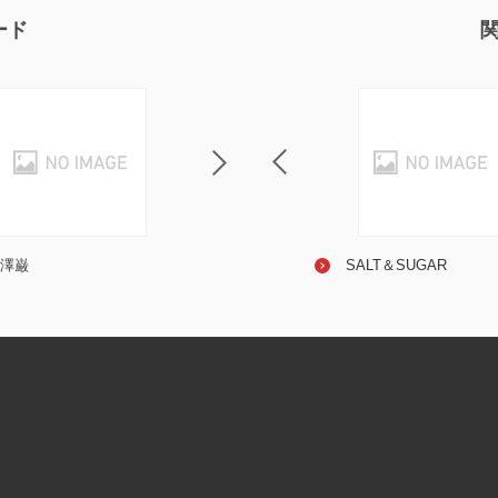
ード
澤巌
佐藤竹善
清水ミチコ
SALT＆SUGAR