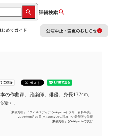
詳細検索
はじめてガイド
公演中止・変更のおしらせ
、日本の作曲家、雅楽師、俳優。身長177cm。
り移籍）。
「東儀秀樹」『ウィキペディア (Wikipedia): フリー百科事典』
2026年08月08日(土) 15:47UTC 現在での最新版を取得
「東儀秀樹」をWikipediaで読む