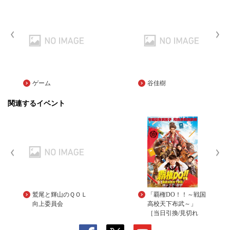
ゲーム
谷佳樹
関連するイベント
鷲尾と輝山のＱＯＬ
「覇権DO！！～戦国
向上委員会
高校天下布武～」
［当日引換/見切れ
席］