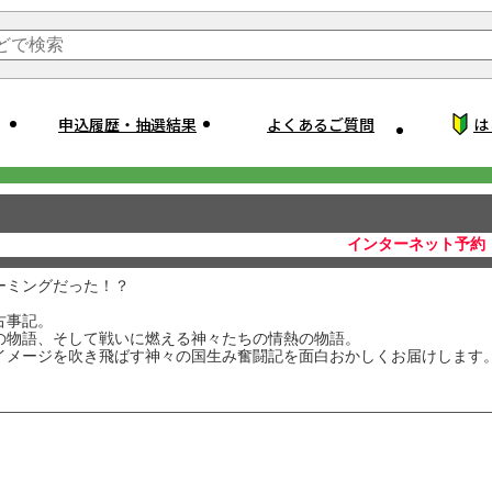
申込履歴・抽選結果
よくあるご質問
は
インターネット予約
ーミングだった！？
古事記。
の物語、そして戦いに燃える神々たちの情熱の物語。
イメージを吹き飛ばす神々の国生み奮闘記を面白おかしくお届けします