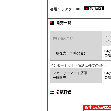
会場：
シアター1010
発売一覧
5/1
先行抽選予約
5/26
6/6
一般発売（即時発券）
公演
インターネット・電話以外での発売
ファミリーマート店頭
6/6
一般販売
公演
公演日程