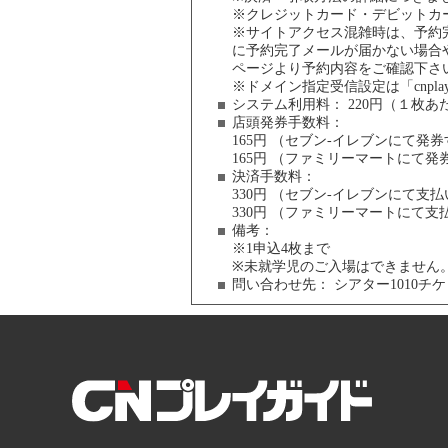
※クレジットカード・デビットカ
※サイトアクセス混雑時は、予約
に予約完了メールが届かない場合
ページより予約内容をご確認下さ
※ドメイン指定受信設定は「cnpla
システム利用料：
220円（１枚あ
店頭発券手数料
：
165円 （セブン-イレブンにて発
165円 （ファミリーマートにて
決済手数料
：
330円 （セブン-イレブンにて
330円 （ファミリーマートにて
備考：
※1申込4枚まで
※未就学児のご入場はできません。
問い合わせ先：
シアター1010チケット