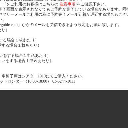
ードをご利用のお客様はこちらの
注意事項
をご確認下さい。
完了画面が表示されなくてもご予約が完了している場合があります。同
やフリーメールご利用の為に予約完了メール到着が遅延する場合もござ
い。
yguide.com」からのメールを受信できるよう設定をお願い致します。
たり）
券する場合１枚あたり）
発券する場合１枚あたり）
支払いをする場合１申込あたり）
支払いをする場合１申込あたり）
車椅子席はシアター1010にてご購入ください。
センター（10:00-18:00） 03-5244-1011