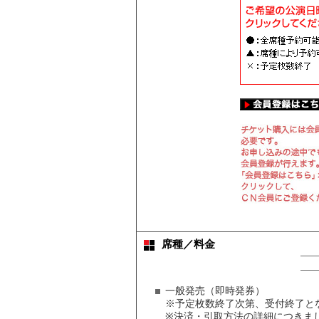
席種／料金
一般発売（即時発券）
※予定枚数終了次第、受付終了と
※決済・引取方法の詳細につきまし