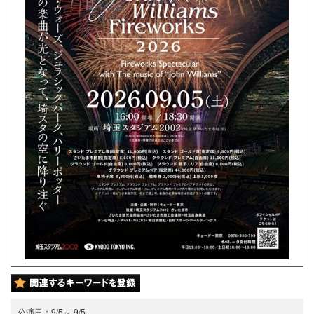
公演日：
9/5
～
9/5