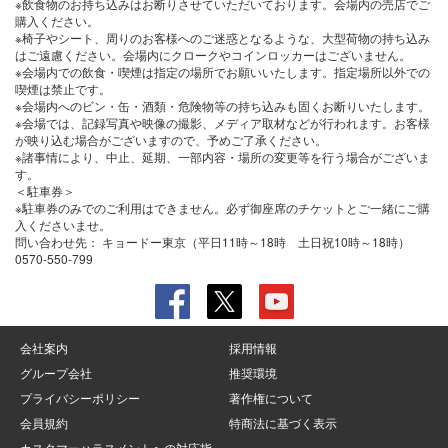
※飲食物のお持ち込みはお断りさせていただいております。会場内の売店でご
購入ください。
※椅子やシート、周りのお客様へのご迷惑となるような、大型荷物の持ち込み
はご遠慮ください。会場内にクロークやコインロッカーはございません。
※会場内での飲食・喫煙は指定の場所でお願いいたします。指定場所以外での
喫煙は禁止です。
※会場内へのビン・缶・酒類・危険物等の持ち込みも固くお断りいたします。
※会場では、記録写真や映像の撮影、メディア取材などが行われます。お客様
が映り込む場合がございますので、予めご了承ください。
※諸事情により、中止、延期、一部内容・場所の変更等を行う場合がございま
す。
＜駐車券＞
※駐車券のみでのご利用はできません。必ず御座席のチケットとご一緒にご購
入くださいませ。
問い合わせ先：
キョードー東京（平日11時～18時 土日祝10時～18時）
0570-550-799
会社案内
採用情報
グループ会社
推奨環境
プライバシーポリシー
著作権について
会員規約
特商法に基づく表示
カスタマーハラスメントへの対応指