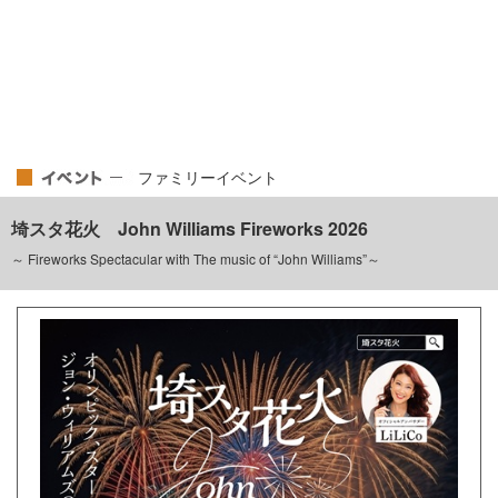
ファミリーイベント
埼スタ花火 John Williams Fireworks 2026
～ Fireworks Spectacular with The music of “John Williams”～