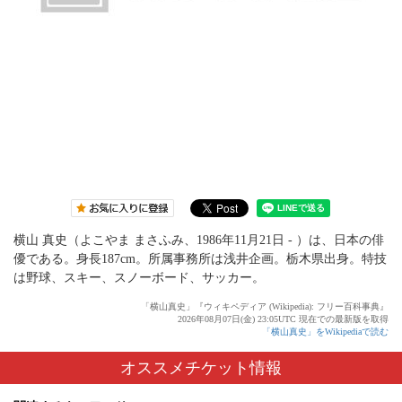
横山 真史（よこやま まさふみ、1986年11月21日 - ）は、日本の俳
優である。身長187cm。所属事務所は浅井企画。栃木県出身。特技
は野球、スキー、スノーボード、サッカー。
「横山真史」『ウィキペディア (Wikipedia): フリー百科事典』
2026年08月07日(金) 23:05UTC 現在での最新版を取得
「横山真史」をWikipediaで読む
オススメチケット情報