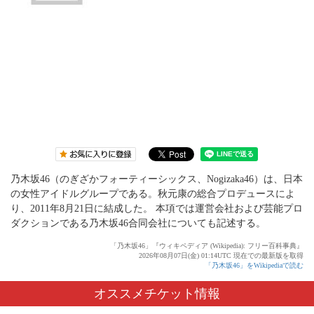
乃木坂46（のぎざかフォーティーシックス、Nogizaka46）は、日本
の女性アイドルグループである。秋元康の総合プロデュースによ
り、2011年8月21日に結成した。 本項では運営会社および芸能プロ
ダクションである乃木坂46合同会社についても記述する。
「乃木坂46」『ウィキペディア (Wikipedia): フリー百科事典』
2026年08月07日(金) 01:14UTC 現在での最新版を取得
「乃木坂46」をWikipediaで読む
オススメチケット情報