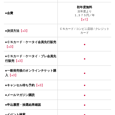
初年度無料
次年度より
会費
■
１,３７５円／年
【※1】
ＣＮカード / コンビニ店頭 / クレジット
決済方法
【※3】
■
カード
ＣＮカード・ケータイ会員先行販売
■
●
【※3】
ＣＮカード・ケータイ・プレ会員先
■
●
行販売
【※3】
一般発売後のオンラインチケット購
■
●
入
【※3】
キャンセル待ち予約
【※3】
●
■
メールマガジン購読
■
●
申込履歴・抽選結果確認
■
●
イベント検索
●
●