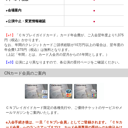
会場案内
●
●
公演中止・変更情報確認
●
●
【※1】
「ＣＮプレイガイドカード」カード年会費が、ご入会翌年度より1,375
円（税込）かかります。
なお、年間のクレジットカードご請求総額が10万円以上の場合は、翌年度の
年会費1,375円（税込）は無料となります。
（上記「年間」とは、カード入会月の翌月からの1年間とします。）
【※3】
公演により異なりますので、各公演の受付ページをご確認ください。
CNカード会員のご案内
ＣＮプレイガイドカード限定の各種先行や、ご優待チケットのサービスやメ
ールマガジンをご案内いたします。
※入会手続き後は、一旦「ＣＮプレ会員」としてご登録されます。「ＣＮカ
ード会員」へのランクアップまでは、カード会員専用の受付へのお申込みは