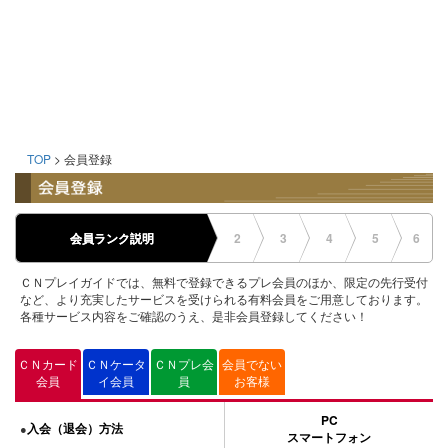
TOP
> 会員登録
会員ランク説明
2
3
4
5
6
ＣＮプレイガイドでは、無料で登録できるプレ会員のほか、限定の先行受付
など、より充実したサービスを受けられる有料会員をご用意しております。
各種サービス内容をご確認のうえ、是非会員登録してください！
ＣＮカード
ＣＮケータ
ＣＮプレ会
会員でない
会員
イ会員
員
お客様
PC
入会（退会）方法
●
スマートフォン