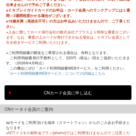
出来ませんので予めご了承ください。
※ＣＮプレイガイドカードのお申込・カード会員へのランクアップには１週
間～3週間程度かかる場合がございます。
※18歳未満（高校生不可）の方はお申込みいただけませんので、ご了承くだ
さい。
※入会に際してカード発行会社の株式会社アプラスより簡単な審査がござい
ます。なお、審査の上カードが発行できかねる場合は、ＣＮプレ会員として
引き続きサービスご利用いただけます。
※ご利用明細書の郵送をご希望される場合は、有料となります。
ご利用明細書発行手数料として、220円（税込）/回をご負担いただきま
す。（2026年4月時点）
この機会にぜひ「カード利用明細書WEBサービス」をご利用ください。
「カード利用明細書WEBサービス」についての詳細はこちら
CNケータイ会員のご案内
spモードをご利用頂ける端末（スマートフォン）からのご入会お手続きと
なります。
※NTTドコモの新料金プラン[ahamo]ではご利用頂けませんのでご注意くだ