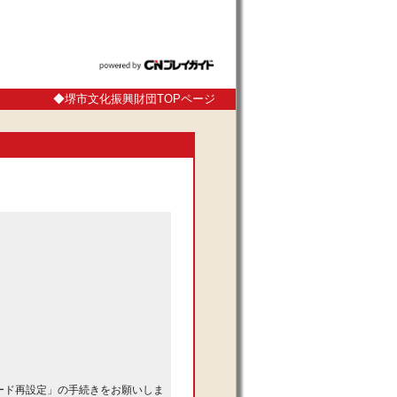
◆堺市文化振興財団TOPページ
ワード再設定」の手続きをお願いしま