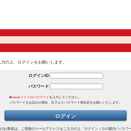
入力の上、ログインをお願いします。
ログインID
パスワード
■
sacayメイトのパスワード
を入力してください。
パスワードをお忘れの場合、以下よりパスワード再設定をお願いいたします。
ログイン
れのお客様は、ご登録のメールアドレスをご入力の上「ログインＩＤの案内 / パス