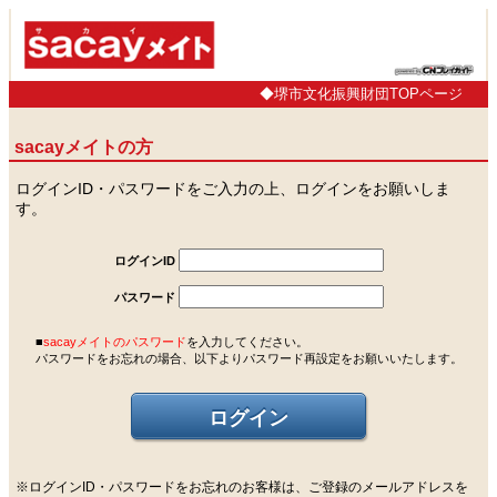
◆堺市文化振興財団TOPページ
sacayメイトの方
ログインID・パスワードをご入力の上、ログインをお願いしま
す。
ログインID
パスワード
■
sacayメイトのパスワード
を入力してください。
パスワードをお忘れの場合、以下よりパスワード再設定をお願いいたします。
ログイン
※ログインID・パスワードをお忘れのお客様は、ご登録のメールアドレスを