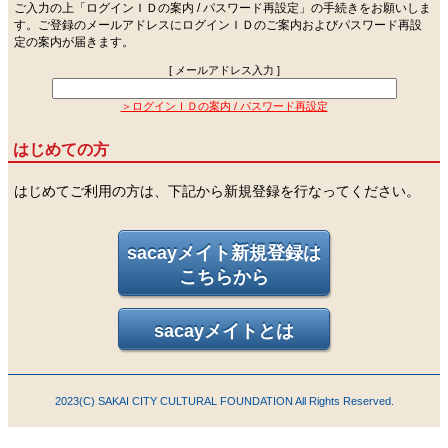
ご入力の上「ログインＩＤの案内 / パスワード再設定」の手続きをお願いしま
す。ご登録のメールアドレスにログインＩＤのご案内およびパスワード再設
定の案内が届きます。
[ メールアドレス入力 ]
＞ログインＩＤの案内 / パスワード再設定
はじめての方
はじめてご利用の方は、下記から新規登録を行なってください。
sacayメイト新規登録は
こちらから
sacayメイトとは
2023(C) SAKAI CITY CULTURAL FOUNDATION All Rights Reserved.