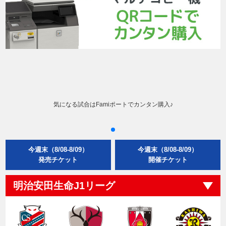
気になる試合はFamiポートでカンタン購入♪
今週末（8/08-8/09）
今週末（8/08-8/09）
発売チケット
開催チケット
明治安田生命J1リーグ