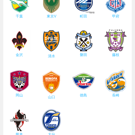
千葉
東京V
町田
甲府
金沢
磐田
藤枝
清水
岡山
徳島
長崎
山口
熊本
大分