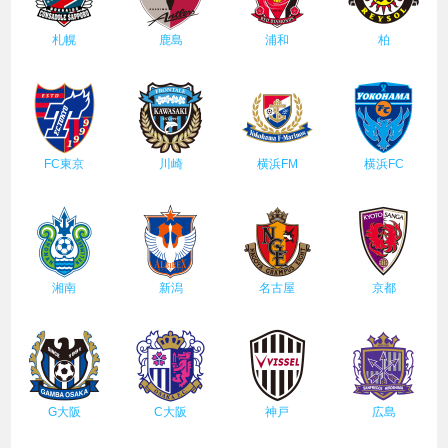
札幌
鹿島
浦和
柏
FC東京
川崎
横浜FM
横浜FC
湘南
新潟
名古屋
京都
G大阪
C大阪
神戸
広島