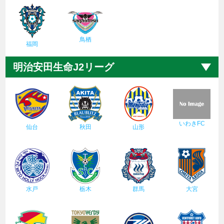
鳥栖
福岡
明治安田生命J2リーグ
いわきFC
仙台
秋田
山形
水戸
栃木
群馬
大宮