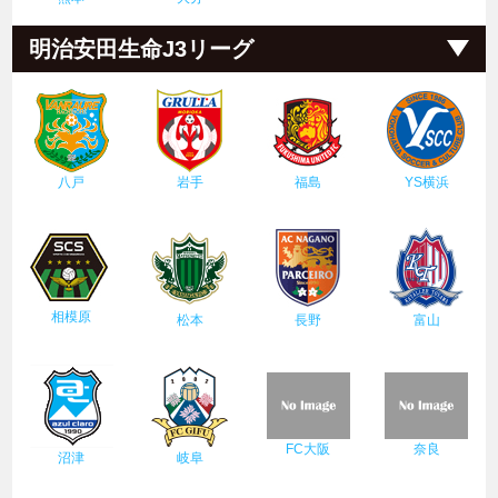
明治安田生命J3リーグ
八戸
岩手
福島
YS横浜
相模原
松本
長野
富山
FC大阪
奈良
沼津
岐阜