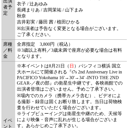
出演
衣子 / 辻あゆみ
者予
長縄まりあ / 吉岡茉祐 / 山下まみ
定
秋奈
吉井彩実 / 藤田 茜 / 植田ひかる
※出演者は予告なく変更となる場合がございます。
ご了承ください。
席種
全席指定 3,800円（税込）
／料
※3歳以上有料／3歳未満で座席が必要な場合は有料
金
となります。
※本イベントは8月21日（
日
）パシフィコ横浜 国立
大ホールにて開催される『t7s 2nd Anniversary Live in
PACIFICO Yokohama 16'→30'→34' -INTO THE 2ND
GEAR-／夜の部』の衛星生中継です。各映画館での
出演者登壇はございません。予めご了承下さい。
※場内でのカメラ（携帯カメラ含む）、ビデオによ
る撮影・録音は固くお断り致します。当日は荷物検
査を行わせていただく場合がございます。
※ライブビューイングは衛星生中継のため、天候等
により映像・音声に乱れが生じる場合がございま
イベ
す。あらかじめご了承下さい。
ント