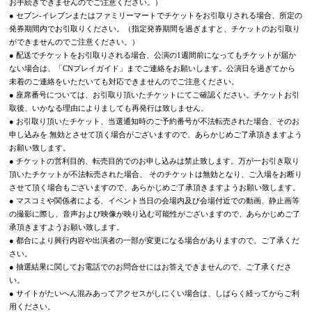
お手続きできませんのでご注意ください。）
● セブン-イレブンまたはファミリーマートでチケットをお引取りされる場合、所定の
発券期間内でお引取りください。（指定発券期間を過ぎますと、チケットのお引取り
ができませんのでご注意ください。）
● 配送でチケットをお引取りされる場合、公演の1週間前になってもチケットが届か
ない場合は、「CNプレイガイド」までご連絡をお願いします。公演日を過ぎてから
未着のご連絡をいただいても対応できませんのでご注意ください。
● 座席番号については、お引取り頂いたチケットにてご確認ください。チケットお引
取後、いかなる理由によりましても再発行は致しません。
● お引取り頂いたチケット、当選通知時のご予約番号が不法転売された場合、そのお
申し込みを 無効とさせて頂く場合がございますので、あらかじめご了承頂きますよう
お願い致します。
● チケットの営利目的、転売目的でのお申し込みは禁止致します。万が一お引き取り
頂いたチケットが不法転売された場合、 そのチケットは無効となり、ご入場をお断り
させて頂く場合もございますので、あらかじめご了承頂きますようお願い致します。
● マスコミや関係者による、イベント当日の会場内及び会場付近での動画、静止画等
の撮影に際し、音声および映像が映り込む可能性がございますので、あらかじめご了
承頂きますようお願い致します。
● 都合により興行内容や出演者の一部が変更になる場合がありますので、ご了承くだ
さい。
● 抽選結果に関してお電話でのお問合せにはお答えできませんので、ご了承くださ
い。
● サイトがたいへん混みあってアクセスがしにくい場合は、しばらく経ってからご利
用ください。