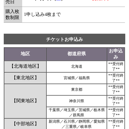
売日
購入枚
1申し込み4枚まで
数制限
チケットお申込み
お申込
地区
都道府県
み
**受付終
【北海道地区】
北海道
了**
**受付終
【東北地区】
宮城県／福島県
了**
**受付終
東京都
了**
**受付終
【関東地区】
神奈川県
了**
千葉県／埼玉県／茨城県／栃木県
**受付終
／群馬県
了**
新潟県／石川県／静岡県／愛知県
**受付終
【中部地区】
／三重県／岐阜県
了**