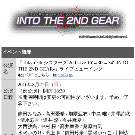
イベント概要
「Tokyo 7th シスターズ 2nd Live 16'→30'→34' -INTO
公演
THE 2ND GEAR-」ライブビューイング
名
◆公式HPはこちら：
http://t7s.jp/
2016年8月21日（
日
）
公演
［夜公演］ 開演 18:30
日程
※開演時間は変更の可能性がございます。予めご了
承下さい。
篠田みなみ / 高田憂希 / 加隈亜衣 / 中島 唯 / 井澤詩織
/ 清水彩香 / 道井 悠 / 今井麻夏 /
大西沙織 / 中村 桜 / 高井舞香 / 桑原由気
水瀬いのり / 渕上 舞 / 前田玲奈 / 黒瀬ゆうこ / 川崎芽