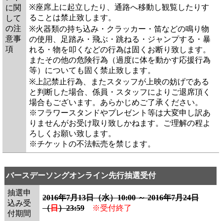
※座席上に起立したり、通路へ移動し観覧したりす
に関
ることは禁止致します。
して
の注
※火器類の持ち込み・クラッカー・笛などの鳴り物
意事
の使用、足踏み・飛ぶ・跳ねる・ジャンプする・暴
項
れる・物を叩くなどの行為は固くお断り致します。
またその他の危険行為（過度に体を動かす応援行為
等）についても固く禁止致します。
※上記禁止行為、またスタッフが上映の妨げである
と判断した場合、係員・スタッフによりご退席頂く
場合もございます。あらかじめご了承ください。
※フラワースタンドやプレゼント等は大変申し訳あ
りませんがお受け取り致しかねます。ご理解の程よ
ろしくお願い致します。
※チケットの不法転売を禁じます。
バースデーソングオンライン先行抽選受付
抽選申
2016年7月13日（水）10:00 ～ 2016年7月24日
込み受
（
日
）23:59
※受付終了
付期間