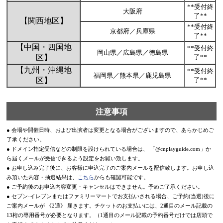
**受付終
大阪府
了**
【関西地区】
**受付終
京都府／兵庫県
了**
【中国・四国地
**受付終
岡山県／広島県／徳島県
区】
了**
【九州・沖縄地
**受付終
福岡県／熊本県／鹿児島県
区】
了**
注意事項
● 会場や開催日時、および出演者は変更となる場合がございますので、あらかじめご
了承ください。
● ドメイン指定受信などの制限を設けられている場合は、 「@cnplayguide.com」か
ら届くメールが受信できるよう設定をお願い致します。
● お申し込み完了後に、お客様に申込完了のご案内メールを配信致します。お申し込
み頂いた内容・抽選結果は、
こちら
からも確認可能です。
● ご予約後のお申込内容変更・キャンセルはできません。予めご了承ください。
● セブン-イレブンまたはファミリーマートでお支払いされる場合、ご予約(当選)後に
ご案内メールが 《2通》 届きます。チケットのお支払いには、2通目のメール記載の
13桁の専用番号が必要となります。（1通目のメール記載の予約番号だけでは店頭で