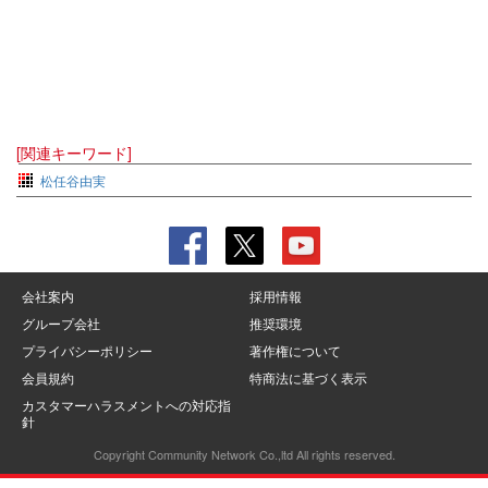
[関連キーワード]
松任谷由実
会社案内
採用情報
グループ会社
推奨環境
プライバシーポリシー
著作権について
会員規約
特商法に基づく表示
カスタマーハラスメントへの対応指
針
Copyright Community Network Co.,ltd All rights reserved.