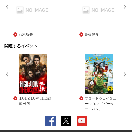
乃木坂46
高橋健介
関連するイベント
HiGH＆LOW THE 戦
ブロードウェイミュ
国 外伝
ージカル 『ピータ
ー・パン』