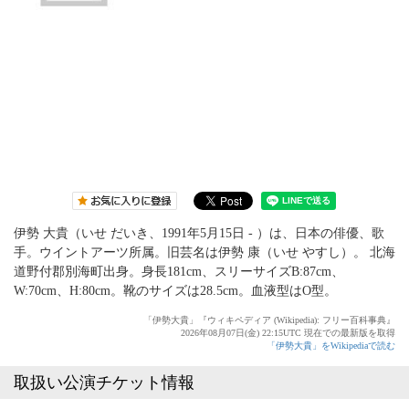
伊勢 大貴（いせ だいき、1991年5月15日 - ）は、日本の俳優、歌
手。ウイントアーツ所属。旧芸名は伊勢 康（いせ やすし）。 北海
道野付郡別海町出身。身長181cm、スリーサイズB:87cm、
W:70cm、H:80cm。靴のサイズは28.5cm。血液型はO型。
「伊勢大貴」『ウィキペディア (Wikipedia): フリー百科事典』
2026年08月07日(金) 22:15UTC 現在での最新版を取得
「伊勢大貴」をWikipediaで読む
取扱い公演チケット情報