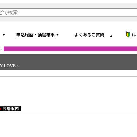
申込履歴・抽選結果
よくあるご質問
は
)
 MY LOVE～