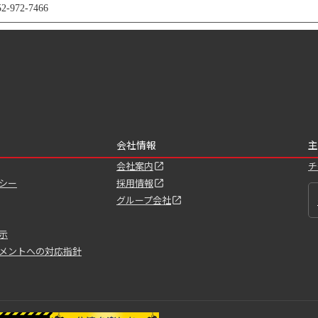
972-7466
会社情報
主
会社案内
チ
シー
採用情報
グループ会社
示
メントへの対応指針