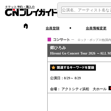
チケット予約・購入の
会員登録
会員情報変更
ロック・ポップス他(国内
郷ひろみ
Hiromi Go Concert Tour 2026 ～ALL
公演日：
8/29
～
8/29
会場：
アクトシティ浜松 大ホール