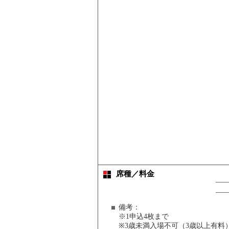
席種／料金
備考：
※1申込4枚まで
※3歳未満入場不可（3歳以上有料