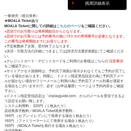
残席詳細表示
一般発売（後日発券）
★MOALA Ticketあり
MOALA Ticketに関しての詳細は
こちらのページ
をご確認ください。
※店頭でのお引取りは発券開始日からとなります。
※店頭でのお引取りには予約番号の他に13ケタの専用番号が必要となります。
この番号は発券開始までにお送りします。
※予定枚数終了次第、受付終了となります。
※決済・引取方法の詳細につきましては[決済方法選択画面]にてご確認くださ
い。
※クレジットカード・デビットカードをご利用のお客様はこちらの
注意事項
をご確認下さい。
※サイトアクセス混雑時は、予約完了画面が表示されなくてもご予約が完了し
ている場合があります。同様に、ドメイン指定受信設定の為に予約完了メー
ルが届かない場合やフリーメールご利用の為に予約完了メール到着が遅延す
る場合もございますので、必ず［お申込履歴］ページより予約内容をご確認
下さい。
※ドメイン指定受信設定は「cnplayguide.com」からのメールを受信できるよ
う設定をお願い致します。
システム利用料：
220円（１枚あたり）
店頭発券手数料／MOALA Ticket発券手数料
：
165円 （セブン-イレブンにて発券する場合１枚あたり）
165円 （ファミリーマートにて発券する場合１枚あたり）
165円 （MOALA Ticketを発行する場合１枚あたり）
決済手数料
：