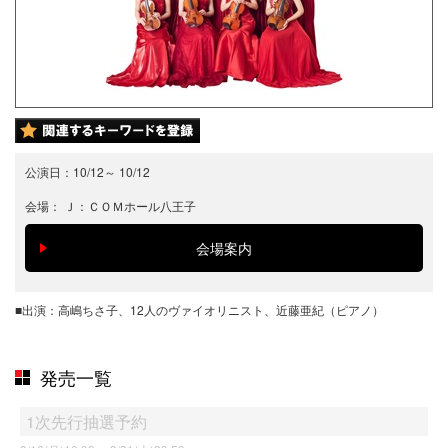
公演日：
10/12
～
10/12
会場：
Ｊ：ＣＯＭホール八王子
■出演：高嶋ちさ子、12人のヴァイオリニスト、近藤亜紀（ピアノ）
発売一覧
1次先行抽選予約