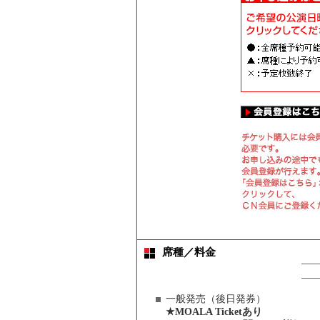
席種／料金
一般発売（後日発券）
★MOALA Ticketあり