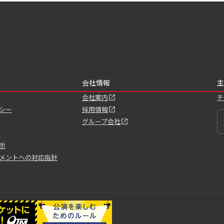
会社情報
主
会社案内
チ
シー
採用情報
グループ会社
示
メントへの対応指針