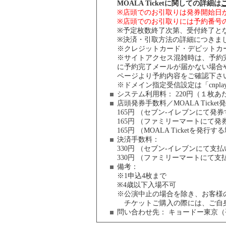
MOALA Ticketに関しての詳細は
※店頭でのお引取りは発券開始日
※店頭でのお引取りには予約番号
※予定枚数終了次第、受付終了と
※決済・引取方法の詳細につきまし
※クレジットカード・デビットカ
※サイトアクセス混雑時は、予約
に予約完了メールが届かない場合
ページより予約内容をご確認下さ
※ドメイン指定受信設定は「cnpla
システム利用料：
220円（１枚あ
店頭発券手数料／MOALA Ticke
165円 （セブン-イレブンにて発
165円 （ファミリーマートにて
165円 （MOALA Ticketを発
決済手数料
：
330円 （セブン-イレブンにて
330円 （ファミリーマートにて
備考：
※1申込4枚まで
※4歳以下入場不可
※公演中止の場合を除き、お客様
チケットご購入の際には、ご自身
問い合わせ先：
キョードー東京（平日1