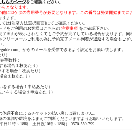
こちらのページ
をご確認ください。
からとなります。
の他に13ケタの専用番号が必要となります。この番号は発券開始までに
なります。
ては[決済方法選択画面]にてご確認ください。
ードをご利用のお客様はこちらの
注意事項
をご確認下さい。
完了画面が表示されなくてもご予約が完了している場合があります。同
やフリーメールご利用の為に予約完了メール到着が遅延する場合もござ
い。
yguide.com」からのメールを受信できるよう設定をお願い致します。
たり）
t発券手数料
：
券する場合１枚あたり）
発券する場合１枚あたり）
行する場合１枚あたり）
支払いをする場合１申込あたり）
支払いをする場合１申込あたり）
の体調不良によるチケットの払い戻しは致しません。
の体調や環境をふまえご判断くださいますようお願いいたします。
1時～18時 土日祝10時～18時） 0570-550-799