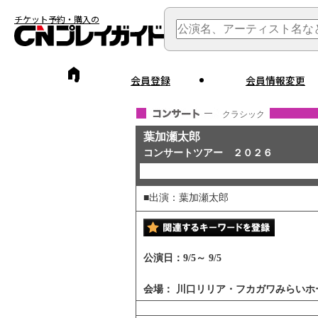
チケット予約・購入の
会員登録
会員情報変更
クラシック
葉加瀬太郎
コンサートツアー ２０２６
■出演：葉加瀬太郎
公演日：
9/5
～
9/5
会場：
川口リリア・フカガワみらいホ