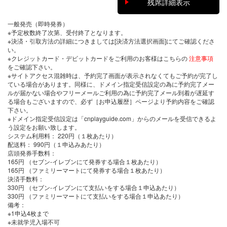
残席詳細表示
一般発売（即時発券）
※予定枚数終了次第、受付終了となります。
※決済・引取方法の詳細につきましては[決済方法選択画面]にてご確認くださ
い。
※クレジットカード・デビットカードをご利用のお客様はこちらの
注意事項
をご確認下さい。
※サイトアクセス混雑時は、予約完了画面が表示されなくてもご予約が完了し
ている場合があります。同様に、ドメイン指定受信設定の為に予約完了メー
ルが届かない場合やフリーメールご利用の為に予約完了メール到着が遅延す
る場合もございますので、必ず［お申込履歴］ページより予約内容をご確認
下さい。
※ドメイン指定受信設定は「cnplayguide.com」からのメールを受信できるよ
う設定をお願い致します。
システム利用料：
220円（１枚あたり）
配送料：
990円（１申込みあたり）
店頭発券手数料
：
165円 （セブン-イレブンにて発券する場合１枚あたり）
165円 （ファミリーマートにて発券する場合１枚あたり）
決済手数料
：
330円 （セブン-イレブンにて支払いをする場合１申込あたり）
330円 （ファミリーマートにて支払いをする場合１申込あたり）
備考：
※1申込4枚まで
※未就学児入場不可