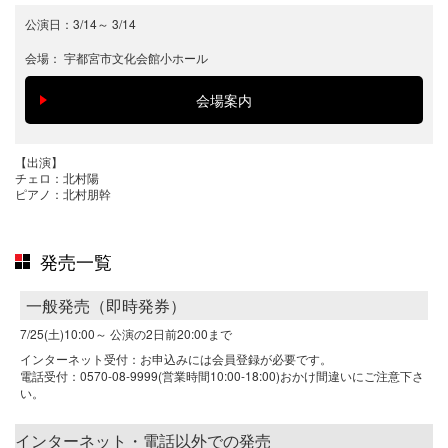
公演日：
3/14
～
3/14
会場：
宇都宮市文化会館小ホール
【出演】
チェロ：北村陽
ピアノ：北村朋幹
発売一覧
一般発売（即時発券）
7/25(土)10:00～
公演の2日前20:00まで
インターネット受付：お申込みには会員登録が必要です。
電話受付：0570-08-9999(営業時間10:00-18:00)おかけ間違いにご注意下さ
い。
インターネット・電話以外での発売