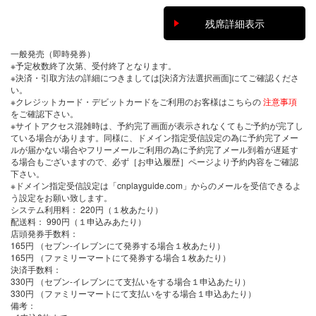
残席詳細表示
一般発売（即時発券）
※予定枚数終了次第、受付終了となります。
※決済・引取方法の詳細につきましては[決済方法選択画面]にてご確認くださ
い。
※クレジットカード・デビットカードをご利用のお客様はこちらの
注意事項
をご確認下さい。
※サイトアクセス混雑時は、予約完了画面が表示されなくてもご予約が完了し
ている場合があります。同様に、ドメイン指定受信設定の為に予約完了メー
ルが届かない場合やフリーメールご利用の為に予約完了メール到着が遅延す
る場合もございますので、必ず［お申込履歴］ページより予約内容をご確認
下さい。
※ドメイン指定受信設定は「cnplayguide.com」からのメールを受信できるよ
う設定をお願い致します。
システム利用料：
220円（１枚あたり）
配送料：
990円（１申込みあたり）
店頭発券手数料
：
165円 （セブン-イレブンにて発券する場合１枚あたり）
165円 （ファミリーマートにて発券する場合１枚あたり）
決済手数料
：
330円 （セブン-イレブンにて支払いをする場合１申込あたり）
330円 （ファミリーマートにて支払いをする場合１申込あたり）
備考：