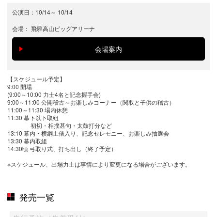
公演日：
10/14
～
10/14
会場：
飛騨高山ビッグアリーナ
【スケジュール予定】
9:00 開場
(9:00～10:00 力士4名と記念握手会)
9:00～11:00 公開稽古～お楽しみコーナー（関取と子供の稽古）
11:00～11:30 場内休憩
11:30 幕下以下取組
初切・相撲甚句・太鼓打分など
13:10 幕内・横綱土俵入り、記念セレモニー、お楽しみ抽選会
13:30 幕内取組
14:30頃 弓取り式、打ち出し（終了予定）
※スケジュール、出場力士は事情により変更になる場合がございます。
発売一覧