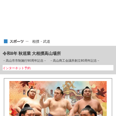
相撲・武道
令和8年 秋巡業 大相撲高山場所
－高山市市制施行90周年記念－ －高山商工会議所創立80周年記念－
インターネット予約