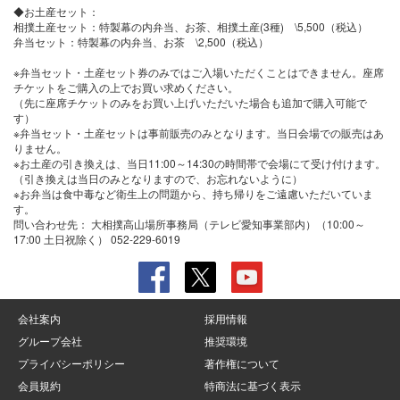
◆お土産セット：
相撲土産セット：特製幕の内弁当、お茶、相撲土産(3種) \5,500（税込）
弁当セット：特製幕の内弁当、お茶 \2,500（税込）
※弁当セット・土産セット券のみではご入場いただくことはできません。座席
チケットをご購入の上でお買い求めください。
（先に座席チケットのみをお買い上げいただいた場合も追加で購入可能で
す）
※弁当セット・土産セットは事前販売のみとなります。当日会場での販売はあ
りません。
※お土産の引き換えは、当日11:00～14:30の時間帯で会場にて受け付けます。
（引き換えは当日のみとなりますので、お忘れないように）
※お弁当は食中毒など衛生上の問題から、持ち帰りをご遠慮いただいていま
す。
問い合わせ先：
大相撲高山場所事務局（テレビ愛知事業部内）（10:00～
17:00 土日祝除く） 052-229-6019
会社案内
採用情報
グループ会社
推奨環境
プライバシーポリシー
著作権について
会員規約
特商法に基づく表示