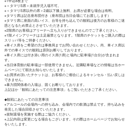
※1申込8枚まで
※＜タマリS席＞未就学児入場不可。
※＜タマリS席以外の席＞2歳以下膝上無料、お席が必要な場合は有料。
※タマリ席は記念座布団付き（座布団は当日会場にてお渡しします）
※タマリ席に座面の高いイス、台等を持ち込んでの観戦は後方のお客様のご迷
惑となるため禁止とさせていただきます。
※2階席のお客様はアリーナへ立ち入りができませんのでご了承ください。
※1階メインアリーナは土足厳禁となります。1階席のチケットをご購入の際は
スリッパ等をご持参ください。
※車イス席をご希望の方は事務局までお問い合わせください。尚、車イス席以
外での車イスでの観戦は原則お断りしております。
※車イス席には付き添い用のイス席(1席)と場内に駐車場(1台分)が含まれま
す。
※当日体育館の駐車場は一部使用できません。近隣駐車場などの情報は当ホー
ムページにて順次お知らせいたします。
※お買求め頂いたチケットは、お客様のご都合によるキャンセル・払い戻しは
できません。
※暴力団関係者の入場は、固くお断りしております。
上記ほか「観戦にあたっての注意事項」もご覧いただきご了承ください。
◆観戦にあたっての注意事項
※アルコールの会場内への持ち込み、会場内での飲酒は禁止です。持ち込みを
発見した場合回収させていただきます。
※規制退場を実施する際はご協力ください。
※上記内容は変更になる場合もございます。その際はホームページでお知らせ
をいたします。