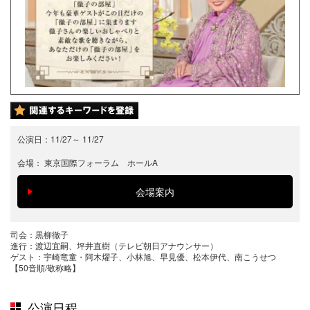
公演日：
11/27
～
11/27
会場：
東京国際フォーラム ホールA
司会：黒柳徹子
進行：渡辺宜嗣、坪井直樹（テレビ朝日アナウンサー）
ゲスト：宇崎竜童・阿木燿子、小林旭、早見優、松本伊代、南こうせつ
【50音順/敬称略】
公演日程