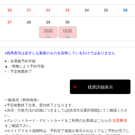
20
21
22
23
24
25
26
27
28
29
30
19:00
19:00
◯
◯
※残席表示は必ずしも最新のものを反映しているわけではありません
●：全席種予約可能
▲：席種により予約可能
×：予定枚数終了
残席詳細表示
一般発売（即時発券）
※予定枚数終了次第、受付終了となります。
※決済・引取方法の詳細につきましては[決済方法選択画面]にてご確認くださ
い。
※クレジットカード・デビットカードをご利用のお客様はこちらの
注意事項
をご確認下さい。
※サイトアクセス混雑時は、予約完了画面が表示されなくてもご予約が完了し