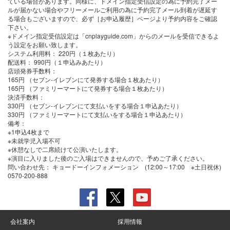
ている場合があります。同様に、ドメイン指定受信設定の為に予約完了メー
ルが届かない場合やフリーメールご利用の為に予約完了メール到着が遅延す
る場合もございますので、必ず［お申込履歴］ページより予約内容をご確認
下さい。
※ドメイン指定受信設定は「cnplayguide.com」からのメールを受信できるよ
う設定をお願い致します。
システム利用料：
220円（１枚あたり）
配送料：
990円（１申込みあたり）
店頭発券手数料
：
165円 （セブン-イレブンにて発券する場合１枚あたり）
165円 （ファミリーマートにて発券する場合１枚あたり）
決済手数料
：
330円 （セブン-イレブンにて支払いをする場合１申込あたり）
330円 （ファミリーマートにて支払いをする場合１申込あたり）
備考：
※1申込4枚まで
※未就学児入場不可
※休憩なしで二席続けて公演いたします。
※演目に入りました後のご入場はできませんので、予めご了承ください。
問い合わせ先：
キョードーインフォメーション (12:00～17:00 ※土日祝休)
0570-200-888
会社案内
採用情報