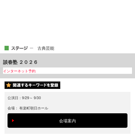
古典芸能
談春塾 ２０２６
インターネット予約
公演日：
9/29
～
9/30
会場：
有楽町朝日ホール