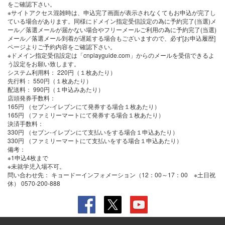
をご確認下さい。
※サイトアクセス混雑時は、申込完了画面が表示されなくてもお申込が完了し
ている場合があります。同様にドメイン指定受信設定の為に予約完了(当選)メ
ール／落選メールが届かない場合やフリーメールご利用の為に予約完了(当選)
メール／落選メール到着が遅延する場合もございますので、必ず[お申込履歴]
ページよりご予約内容をご確認下さい。
※ドメイン指定受信設定は「cnplayguide.com」からのメールを受信できるよ
う設定をお願い致します。
システム利用料：
220円（１枚あたり）
先行料
：
550
円（１枚あたり）
配送料：
990円（１申込みあたり）
店頭発券手数料
：
165円 （セブン-イレブンにて発券する場合１枚あたり）
165円 （ファミリーマートにて発券する場合１枚あたり）
決済手数料
：
330円 （セブン-イレブンにて支払いをする場合１申込あたり）
330円 （ファミリーマートにて支払いをする場合１申込あたり）
備考：
※1申込4枚まで
※未就学児入場不可。
問い合わせ先：
キョードーインフォメーション（12：00～17：00 ※土日祝
休） 0570-200-888