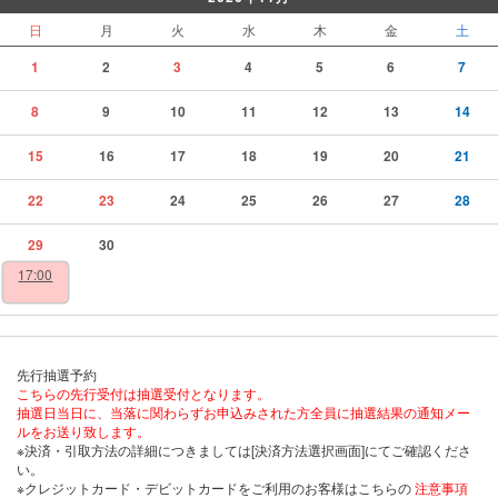
日
月
火
水
木
金
土
1
2
3
4
5
6
7
8
9
10
11
12
13
14
15
16
17
18
19
20
21
22
23
24
25
26
27
28
29
30
17:00
先行抽選予約
こちらの先行受付は抽選受付となります。
抽選日当日に、当落に関わらずお申込みされた方全員に抽選結果の通知メー
ルをお送り致します。
※決済・引取方法の詳細につきましては[決済方法選択画面]にてご確認くださ
い。
※クレジットカード・デビットカードをご利用のお客様はこちらの
注意事項