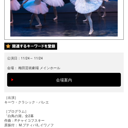
公演日：
11/24
～
11/24
会場：
梅田芸術劇場 メインホール
［出演］
キーウ・クラシック・バレエ
［プログラム］
「白鳥の湖」全2幕
作曲：P.チャイコフスキー
原振付： M.プティパ/L.イワノフ