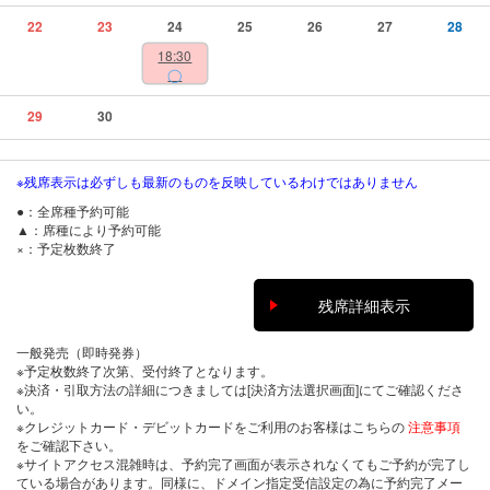
22
23
24
25
26
27
28
18:30
◯
29
30
※残席表示は必ずしも最新のものを反映しているわけではありません
●：全席種予約可能
▲：席種により予約可能
×：予定枚数終了
残席詳細表示
一般発売（即時発券）
※予定枚数終了次第、受付終了となります。
※決済・引取方法の詳細につきましては[決済方法選択画面]にてご確認くださ
い。
※クレジットカード・デビットカードをご利用のお客様はこちらの
注意事項
をご確認下さい。
※サイトアクセス混雑時は、予約完了画面が表示されなくてもご予約が完了し
ている場合があります。同様に、ドメイン指定受信設定の為に予約完了メー