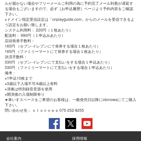
ルが届かない場合やフリーメールご利用の為に予約完了メール到着が遅延す
る場合もございますので、必ず［お申込履歴］ページより予約内容をご確認
下さい。
※ドメイン指定受信設定は「cnplayguide.com」からのメールを受信できるよ
う設定をお願い致します。
システム利用料：
220円（１枚あたり）
配送料：
990円（１申込みあたり）
店頭発券手数料
：
165円 （セブン-イレブンにて発券する場合１枚あたり）
165円 （ファミリーマートにて発券する場合１枚あたり）
決済手数料
：
330円 （セブン-イレブンにて支払いをする場合１申込あたり）
330円 （ファミリーマートにて支払いをする場合１申込あたり）
備考：
※1申込10枚まで
※3歳以下入場不可/4歳以上有料
※演奏は特別録音音源を使用
※開演後の入場制限有り
★車いすスペースをご希望のお客様は、一般発売日以降にotonowaにてご購入
下さい。
問い合わせ先：
ｏｔｏｎｏｗａ 075-252-8255
会社案内
採用情報