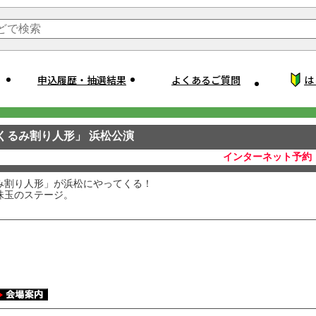
申込履歴・抽選結果
よくあるご質問
は
くるみ割り人形」 浜松公演
インターネット予約
み割り人形」が浜松にやってくる！
珠玉のステージ。