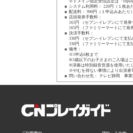
※ドメイン指定受信設定は「cnpla
システム利用料：
220円（１枚あ
配送料：
990円（１申込みあたり
店頭発券手数料
：
165円 （セブン-イレブンにて発
165円 （ファミリーマートにて
決済手数料
：
330円 （セブン-イレブンにて
330円 （ファミリーマートにて
備考：
※1申込6枚まで
※3歳以下のお子さまのご入場は
※演奏は特別録音音源を使用いた
※やむを得ない事情により出演者
問い合わせ先：
テレビ静岡 事業部 0