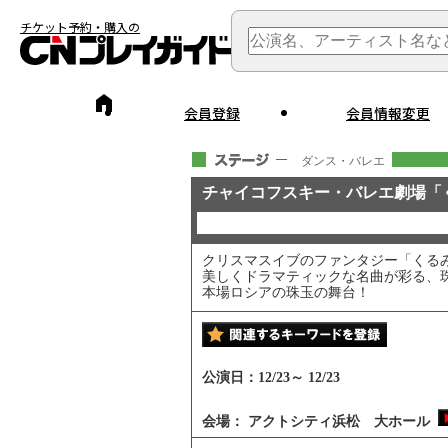
チケット予約・購入の
会員登録
会員情報変更
ダンス・バレエ
チャイコフスキー・バレエ劇場「
クリスマスイブのファンタジー「くる
美しくドラマティックな名曲が彩る、
本場ロシアの珠玉の舞台！
公演日：
12/23
～
12/23
会場：
アクトシティ浜松 大ホール