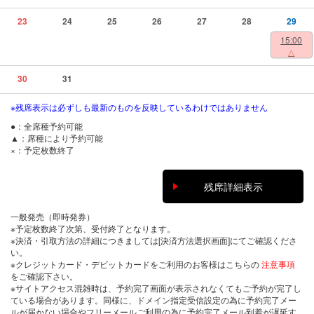
23
24
25
26
27
28
29
15:00
△
30
31
※残席表示は必ずしも最新のものを反映しているわけではありません
●：全席種予約可能
▲：席種により予約可能
×：予定枚数終了
残席詳細表示
一般発売（即時発券）
※予定枚数終了次第、受付終了となります。
※決済・引取方法の詳細につきましては[決済方法選択画面]にてご確認くださ
い。
※クレジットカード・デビットカードをご利用のお客様はこちらの
注意事項
をご確認下さい。
※サイトアクセス混雑時は、予約完了画面が表示されなくてもご予約が完了し
ている場合があります。同様に、ドメイン指定受信設定の為に予約完了メー
ルが届かない場合やフリーメールご利用の為に予約完了メール到着が遅延す