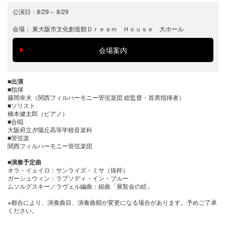
公演日：
8/29
～
8/29
会場：
東大阪市文化創造館Ｄｒｅａｍ Ｈｏｕｓｅ 大ホール
■出演
■指揮
藤岡幸夫（関西フィルハーモニー管弦楽団 総監督・首席指揮者）
■ソリスト
橋本健太郎（ピアノ）
■合唱
大阪府立夕陽丘高等学校音楽科
■管弦楽
関西フィルハーモニー管弦楽団
■演奏予定曲
オラ・イェイロ：サンライズ・ミサ（抜粋）
ガーシュウィン：ラプソディ・イン・ブルー
ムソルグスキー／ラヴェル編曲：組曲「展覧会の絵」
※都合により、演奏曲目、演奏曲順が変更になる場合があります。予めご了承
ください。