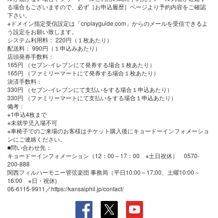
る場合もございますので、必ず［お申込履歴］ページより予約内容をご確認
下さい。
※ドメイン指定受信設定は「cnplayguide.com」からのメールを受信できるよ
う設定をお願い致します。
システム利用料：
220円（１枚あたり）
配送料：
990円（１申込みあたり）
店頭発券手数料
：
165円 （セブン-イレブンにて発券する場合１枚あたり）
165円 （ファミリーマートにて発券する場合１枚あたり）
決済手数料
：
330円 （セブン-イレブンにて支払いをする場合１申込あたり）
330円 （ファミリーマートにて支払いをする場合１申込あたり）
備考：
※1申込4枚まで
※未就学児入場不可
※車椅子でのご来場のお客様はチケット購入後にキョードーインフォメーショ
ンにご連絡ください。
■問い合わせ先：
キョードーインフォメーション（12：00～17：00 ※土日祝休） 0570-
200-888
関西フィルハーモニー管弦楽団 事務局（平日10:00～17:00、土曜10:00～
16:00 ※日・祝休)
06-6115-9911／https://kansaiphil.jp/contact/