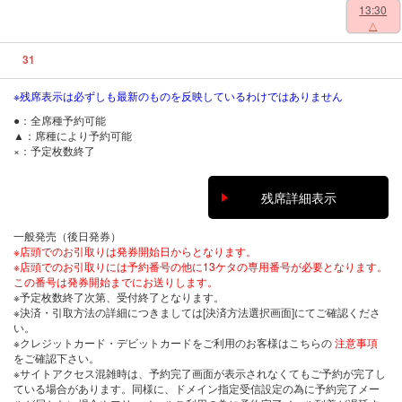
13:30
△
31
※残席表示は必ずしも最新のものを反映しているわけではありません
●：全席種予約可能
▲：席種により予約可能
×：予定枚数終了
残席詳細表示
一般発売（後日発券）
※店頭でのお引取りは発券開始日からとなります。
※店頭でのお引取りには予約番号の他に13ケタの専用番号が必要となります。
この番号は発券開始までにお送りします。
※予定枚数終了次第、受付終了となります。
※決済・引取方法の詳細につきましては[決済方法選択画面]にてご確認くださ
い。
※クレジットカード・デビットカードをご利用のお客様はこちらの
注意事項
をご確認下さい。
※サイトアクセス混雑時は、予約完了画面が表示されなくてもご予約が完了し
ている場合があります。同様に、ドメイン指定受信設定の為に予約完了メー