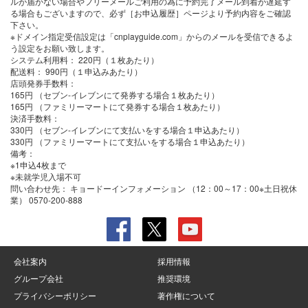
ルが届かない場合やフリーメールご利用の為に予約完了メール到着が遅延す
る場合もございますので、必ず［お申込履歴］ページより予約内容をご確認
下さい。
※ドメイン指定受信設定は「cnplayguide.com」からのメールを受信できるよ
う設定をお願い致します。
システム利用料：
220円（１枚あたり）
配送料：
990円（１申込みあたり）
店頭発券手数料
：
165円 （セブン-イレブンにて発券する場合１枚あたり）
165円 （ファミリーマートにて発券する場合１枚あたり）
決済手数料
：
330円 （セブン-イレブンにて支払いをする場合１申込あたり）
330円 （ファミリーマートにて支払いをする場合１申込あたり）
備考：
※1申込4枚まで
※未就学児入場不可
問い合わせ先：
キョードーインフォメーション （12：00～17：00※土日祝休
業） 0570-200-888
会社案内
採用情報
グループ会社
推奨環境
プライバシーポリシー
著作権について