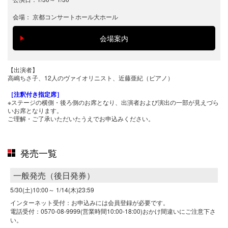
会場：
京都コンサートホール大ホール
【出演者】
高嶋ちさ子、12人のヴァイオリニスト、近藤亜紀（ピアノ）
［注釈付き指定席］
※ステージの横側・後ろ側のお席となり、出演者および演出の一部が見えづら
いお席となります。
ご理解・ご了承いただいたうえでお申込みください。
発売一覧
一般発売（後日発券）
5/30(土)10:00～
1/14(木)23:59
インターネット受付：お申込みには会員登録が必要です。
電話受付：0570-08-9999(営業時間10:00-18:00)おかけ間違いにご注意下さ
い。