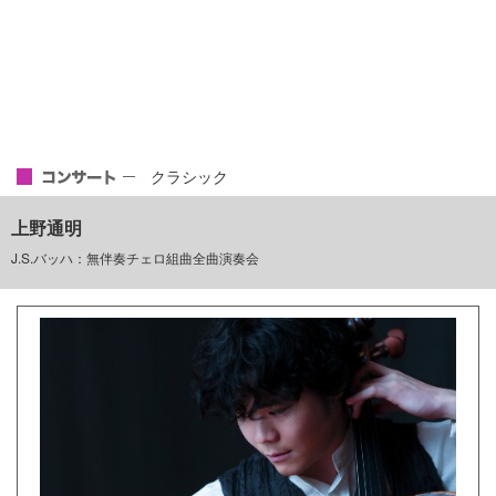
クラシック
上野通明
J.S.バッハ：無伴奏チェロ組曲全曲演奏会