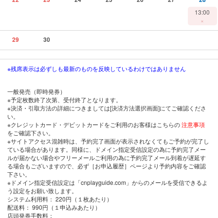
13:00
×
29
30
※残席表示は必ずしも最新のものを反映しているわけではありません
一般発売（即時発券）
※予定枚数終了次第、受付終了となります。
※決済・引取方法の詳細につきましては[決済方法選択画面]にてご確認くださ
い。
※クレジットカード・デビットカードをご利用のお客様はこちらの
注意事項
をご確認下さい。
※サイトアクセス混雑時は、予約完了画面が表示されなくてもご予約が完了し
ている場合があります。同様に、ドメイン指定受信設定の為に予約完了メー
ルが届かない場合やフリーメールご利用の為に予約完了メール到着が遅延す
る場合もございますので、必ず［お申込履歴］ページより予約内容をご確認
下さい。
※ドメイン指定受信設定は「cnplayguide.com」からのメールを受信できるよ
う設定をお願い致します。
システム利用料：
220円（１枚あたり）
配送料：
990円（１申込みあたり）
店頭発券手数料
：