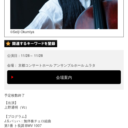
©Seiji Okumiya
公演日：
11/28
～
11/28
会場：
京都コンサートホール アンサンブルホール ムラタ
予定枚数終了
【出演】
上野通明（Vc）
【プログラム】
J.S.バッハ：無伴奏チェロ組曲
第1番 ト長調 BWV 1007