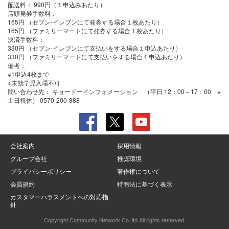
配送料：
990円（１申込みあたり）
店頭発券手数料
：
165円 （セブン-イレブンにて発券する場合１枚あたり）
165円 （ファミリーマートにて発券する場合１枚あたり）
決済手数料
：
330円 （セブン-イレブンにて支払いをする場合１申込あたり）
330円 （ファミリーマートにて支払いをする場合１申込あたり）
備考：
※1申込4枚まで
※未就学児入場不可
問い合わせ先：
キョードーインフォメーション （平日 12：00～17：00 ※
土日祝休） 0570-200-888
会社案内
採用情報
グループ会社
推奨環境
プライバシーポリシー
著作権について
会員規約
特商法に基づく表示
カスタマーハラスメントへの対応指
針
Copyright Community Network Co.,ltd All rights reserved.