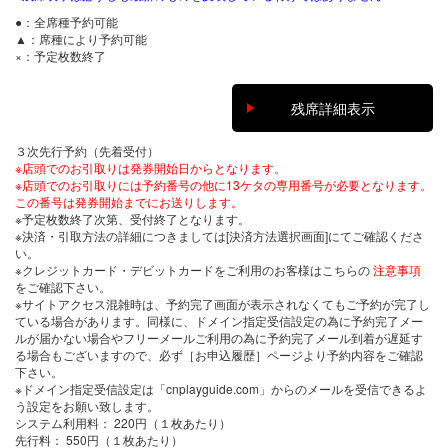
●：全席種予約可能
▲：席種により予約可能
×：予定枚数終了
残席詳細表示
３次先行予約（先着受付）
※店頭でのお引取りは発券開始日からとなります。
※店頭でのお引取りには予約番号の他に13ケタの専用番号が必要となります。
この番号は発券開始までにお送りします。
※予定枚数終了次第、受付終了となります。
※決済・引取方法の詳細につきましては[決済方法選択画面]にてご確認くださ
い。
※クレジットカード・デビットカードをご利用のお客様はこちらの
注意事項
をご確認下さい。
※サイトアクセス混雑時は、予約完了画面が表示されなくてもご予約が完了し
ている場合があります。同様に、ドメイン指定受信設定の為に予約完了メー
ルが届かない場合やフリーメールご利用の為に予約完了メール到着が遅延す
る場合もございますので、必ず［お申込履歴］ページより予約内容をご確認
下さい。
※ドメイン指定受信設定は「cnplayguide.com」からのメールを受信できるよ
う設定をお願い致します。
システム利用料：
220円（１枚あたり）
先行料
：
550
円（１枚あたり）