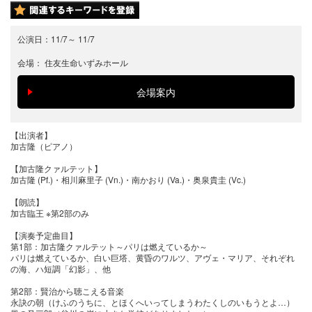
公演日：
11/7
～
11/7
会場：
住友生命いずみホール
【出演者】
加古隆（ピアノ）
【加古隆クァルテット】
加古隆 (Pf.)・相川麻里子 (Vn.)・南かおり (Va.)・奥泉貴圭 (Vc.)
【朗読】
加古臨王 ※第2部のみ
【演奏予定曲目】
第1部：加古隆クァルテット～パリは燃えているか～
パリは燃えているか、白い巨塔、黄昏のワルツ、アヴェ・マリア、それぞれ
の海、ハ短調「幻影」、他
第2部：賢治から聴こえる音楽
永訣の朝（けふのうちに、とほくへいってしまうわたくしのいもうとよ…）