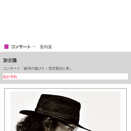
室内楽
加古隆
コンサート「銀河の旅びと～宮沢賢治と私」
先行予約