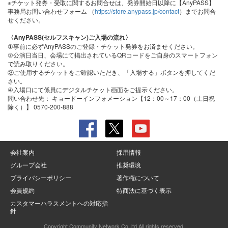
※チケット発券・受取に関するお問合せは、発券開始日以降に【AnyPASS】
事務局お問い合わせフォーム （
https://store.anypass.jp/contact
）までお問合
せください。
〈AnyPASS(セルフスキャン)ご入場の流れ〉
①事前に必ずAnyPASSのご登録・チケット発券をお済ませください。
②公演日当日、会場にて掲出されているQRコードをご自身のスマートフォン
で読み取りください。
③ご使用するチケットをご確認いただき、「入場する」ボタンを押してくだ
さい。
④入場口にて係員にデジタルチケット画面をご提示ください。
問い合わせ先：
キョードーインフォメーション【12：00～17：00（土日祝
除く）】 0570-200-888
会社案内
採用情報
グループ会社
推奨環境
プライバシーポリシー
著作権について
会員規約
特商法に基づく表示
カスタマーハラスメントへの対応指
針
Copyright Community Network Co.,ltd All rights reserved.