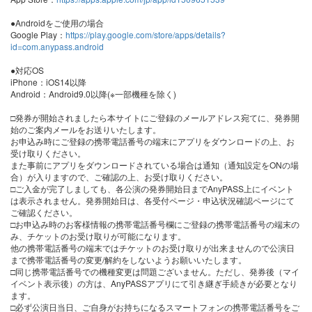
●Androidをご使用の場合
Google Play：
https://play.google.com/store/apps/details?
id=com.anypass.android
●対応OS
iPhone：iOS14以降
Android：Android9.0以降(※一部機種を除く)
□発券が開始されましたら本サイトにご登録のメールアドレス宛てに、発券開
始のご案内メールをお送りいたします。
お申込み時にご登録の携帯電話番号の端末にアプリをダウンロードの上、お
受け取りください。
また事前にアプリをダウンロードされている場合は通知（通知設定をONの場
合）が入りますので、ご確認の上、お受け取りください。
□ご入金が完了しましても、各公演の発券開始日までAnyPASS上にイベント
は表示されません。発券開始日は、各受付ページ・申込状況確認ページにて
ご確認ください。
□お申込み時のお客様情報の携帯電話番号欄にご登録の携帯電話番号の端末の
み、チケットのお受け取りが可能になります。
他の携帯電話番号の端末ではチケットのお受け取りが出来ませんので公演日
まで携帯電話番号の変更/解約をしないようお願いいたします。
□同じ携帯電話番号での機種変更は問題ございません。ただし、発券後（マイ
イベント表示後）の方は、AnyPASSアプリにて引き継ぎ手続きが必要となり
ます。
□必ず公演日当日、ご自身がお持ちになるスマートフォンの携帯電話番号をご