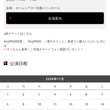
会場：
ロームシアター京都メインホール
※紙チケットは
こちら
AnyPASS特典：「AnyPASS」（電子チケット）発券でご購入いただいた方に
は、
ハラミちゃん直筆！ご当地スマートフォン壁紙プレゼント！
公演日程
2026年11月
日
月
火
水
木
金
土
1
2
3
4
5
6
7
8
9
10
11
12
13
14