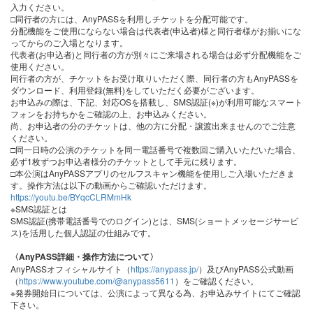
入力ください。
□同行者の方には、AnyPASSを利用しチケットを分配可能です。
分配機能をご使用にならない場合は代表者(申込者)様と同行者様がお揃いにな
ってからのご入場となります。
代表者(お申込者)と同行者の方が別々にご来場される場合は必ず分配機能をご
使用ください。
同行者の方が、チケットをお受け取りいただく際、同行者の方もAnyPASSを
ダウンロード、利用登録(無料)をしていただく必要がございます。
お申込みの際は、下記、対応OSを搭載し、SMS認証(※)が利用可能なスマート
フォンをお持ちかをご確認の上、お申込みください。
尚、お申込者の分のチケットは、他の方に分配・譲渡出来ませんのでご注意
ください。
□同一日時の公演のチケットを同一電話番号で複数回ご購入いただいた場合、
必ず1枚ずつお申込者様分のチケットとして手元に残ります。
□本公演はAnyPASSアプリのセルフスキャン機能を使用しご入場いただきま
す。操作方法は以下の動画からご確認いただけます。
https://youtu.be/BYqcCLRMmHk
※SMS認証とは
SMS認証(携帯電話番号でのログイン)とは、SMS(ショートメッセージサービ
ス)を活用した個人認証の仕組みです。
〈AnyPASS詳細・操作方法について〉
AnyPASSオフィシャルサイト（
https://anypass.jp/
）及びAnyPASS公式動画
（
https://www.youtube.com/@anypass5611
）をご確認ください。
※発券開始日については、公演によって異なる為、お申込みサイトにてご確認
下さい。