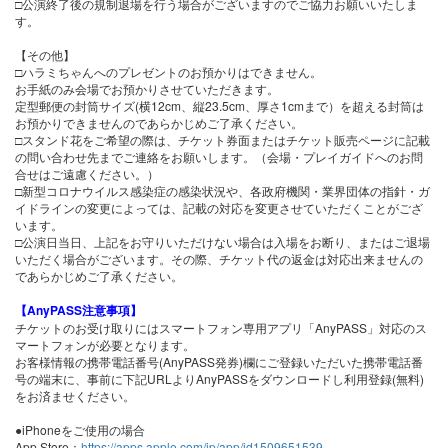
□公演終了後の規制退場を行う場合がございますのでご協力お願いいたしま
す。
【その他】
□ハラミちゃんへのプレゼントのお預かりはできません。
お手紙のみ会場でお預かりさせていただきます。
定型郵便の封筒サイズ(横12cm、縦23.5cm、厚さ1cmまで）を超える封筒は
お預かりできませんのであらかじめご了承ください。
□スタンド花をご希望の際は、チケット券面またはチケット販売ページに記載
の問い合わせ先までご連絡をお願いします。（会場・プレイガイドへのお問
合せはご遠慮ください。）
□新型コロナウイルス感染症の感染状況や、各政府機関・業界団体の指針・ガ
イドラインの変更によっては、記載の対応を変更させていただくことがござ
います。
□公演日当日、上記をお守りいただけない場合は入場をお断り、またはご退場
いただく場合がございます。その際、チケット代の返金は対応出来ませんの
であらかじめご了承ください。
【AnyPASS注意事項】
チケットのお受け取りにはスマートフォン専用アプリ「AnyPASS」対応のス
マートフォンが必要となります。
お客様情報の携帯電話番号(AnyPASS発券)欄にご登録いただいた携帯電話番
号の端末に、事前に下記URLよりAnyPASSをダウンロードし利用登録(無料)
をお済ませください。
●iPhoneをご使用の場合
App Store：
https://apps.apple.com/jp/app/id1509651539