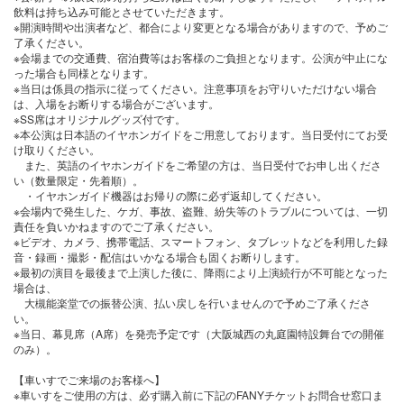
飲料は持ち込み可能とさせていただきます。
※開演時間や出演者など、都合により変更となる場合がありますので、予めご
了承ください。
※会場までの交通費、宿泊費等はお客様のご負担となります。公演が中止にな
った場合も同様となります。
※当日は係員の指示に従ってください。注意事項をお守りいただけない場合
は、入場をお断りする場合がございます。
※SS席はオリジナルグッズ付です。
※本公演は日本語のイヤホンガイドをご用意しております。当日受付にてお受
け取りください。
また、英語のイヤホンガイドをご希望の方は、当日受付でお申し出くださ
い（数量限定・先着順）。
・イヤホンガイド機器はお帰りの際に必ず返却してください。
※会場内で発生した、ケガ、事故、盗難、紛失等のトラブルについては、一切
責任を負いかねますのでご了承ください。
※ビデオ、カメラ、携帯電話、スマートフォン、タブレットなどを利用した録
音・録画・撮影・配信はいかなる場合も固くお断りします。
※最初の演目を最後まで上演した後に、降雨により上演続行が不可能となった
場合は、
大槻能楽堂での振替公演、払い戻しを行いませんので予めご了承くださ
い。
※当日、幕見席（A席）を発売予定です（大阪城西の丸庭園特設舞台での開催
のみ）。
【車いすでご来場のお客様へ】
※車いすをご使用の方は、必ず購入前に下記のFANYチケットお問合せ窓口ま