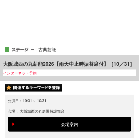
古典芸能
大阪城西の丸薪能2026【雨天中止時振替席付】［10／31］
インターネット予約
公演日：
10/31
～
10/31
会場：
大阪城西の丸庭園特設舞台