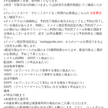
※予定枚数終了次第、受付終了となります。
※決済・引取方法の詳細につきましては[決済方法選択画面]にてご確認くださ
い。
※クレジットカード・デビットカードをご利用のお客様はこちらの
注意事項
をご確認下さい。
※サイトアクセス混雑時は、予約完了画面が表示されなくてもご予約が完了し
ている場合があります。同様に、ドメイン指定受信設定の為に予約完了メー
ルが届かない場合やフリーメールご利用の為に予約完了メール到着が遅延す
る場合もございますので、必ず［お申込履歴］ページより予約内容をご確認
下さい。
※ドメイン指定受信設定は「cnplayguide.com」からのメールを受信できるよ
う設定をお願い致します。
※配送引取はチケットのお届けまで2週間程度かかります。配送引取をご選択
のお客様は、予めご了承ください。
システム利用料：
220円（１枚あたり）
配送料：
990円（１申込みあたり）
店頭発券手数料
：
165円 （セブン-イレブンにて発券する場合１枚あたり）
165円 （ファミリーマートにて発券する場合１枚あたり）
決済手数料
：
330円 （セブン-イレブンにて支払いをする場合１申込あたり）
330円 （ファミリーマートにて支払いをする場合１申込あたり）
備考：
※1申込10枚まで
※未就学児入場不可
※16歳未満のお客様は保護者同伴の場合のみご入場いただけます。
※会場内への飲食物のお持ち込みは固くお断りします。ただし、ペットボトル