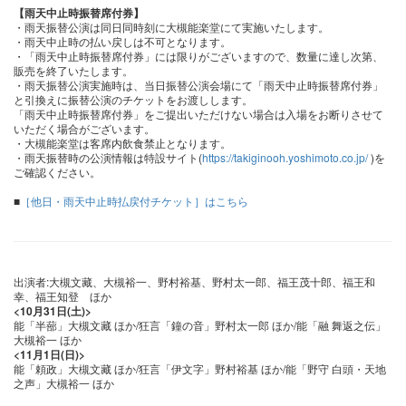
【雨天中止時振替席付券】
・雨天振替公演は同日同時刻に大槻能楽堂にて実施いたします。
・雨天中止時の払い戻しは不可となります。
・「雨天中止時振替席付券」には限りがございますので、数量に達し次第、
販売を終了いたします。
・雨天振替公演実施時は、当日振替公演会場にて「雨天中止時振替席付券」
と引換えに振替公演のチケットをお渡しします。
「雨天中止時振替席付券」をご提出いただけない場合は入場をお断りさせて
いただく場合がございます。
・大槻能楽堂は客席内飲食禁止となります。
・雨天振替時の公演情報は特設サイト(
https://takiginooh.yoshimoto.co.jp/
)を
ご確認ください。
■
［他日・雨天中止時払戻付チケット］はこちら
出演者:大槻文藏、大槻裕一、野村裕基、野村太一郎、福王茂十郎、福王和
幸、福王知登 ほか
<10月31日(土)>
能「半蔀」大槻文藏 ほか/狂言「鐘の音」野村太一郎 ほか/能「融 舞返之伝」
大槻裕一 ほか
<11月1日(日)>
能「頼政」大槻文藏 ほか/狂言「伊文字」野村裕基 ほか/能「野守 白頭・天地
之声」大槻裕一 ほか