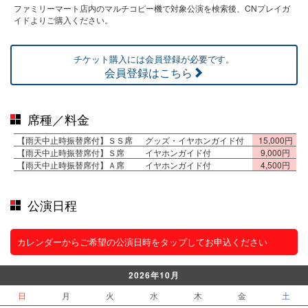
ファミリーマート店内のマルチコピー機で対象公演を検索後、CNプレイガ
イドよりご購入ください。
チケット購入には会員登録が必要です。
会員登録はこちら
席種／料金
【雨天中止時振替席付】ＳＳ席
グッズ・イヤホンガイド付
15,000円
【雨天中止時振替席付】Ｓ席
イヤホンガイド付
9,000円
【雨天中止時振替席付】Ａ席
イヤホンガイド付
4,500円
公演日程
カレンダーからご希望の公演日時をタップしてお申込ください
2026年10月
日
月
火
水
木
金
土