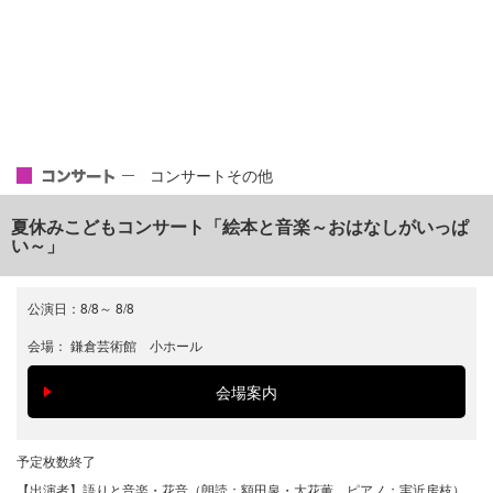
コンサートその他
夏休みこどもコンサート「絵本と音楽～おはなしがいっぱ
い～」
公演日：
8/8
～
8/8
会場：
鎌倉芸術館 小ホール
予定枚数終了
【出演者】語りと音楽・花音（朗読：額田泉・大花薫、ピアノ：実近房枝）