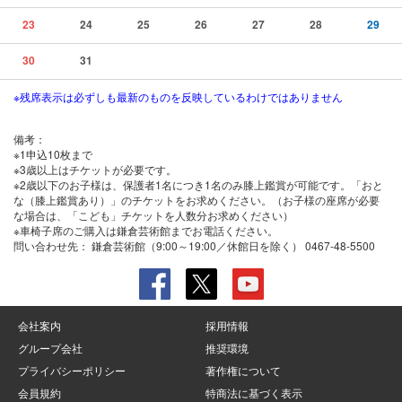
23
24
25
26
27
28
29
30
31
※残席表示は必ずしも最新のものを反映しているわけではありません
備考：
※1申込10枚まで
※3歳以上はチケットが必要です。
※2歳以下のお子様は、保護者1名につき1名のみ膝上鑑賞が可能です。「おと
な（膝上鑑賞あり）」のチケットをお求めください。（お子様の座席が必要
な場合は、「こども」チケットを人数分お求めください）
※車椅子席のご購入は鎌倉芸術館までお電話ください。
問い合わせ先：
鎌倉芸術館（9:00～19:00／休館日を除く） 0467-48-5500
会社案内
採用情報
グループ会社
推奨環境
プライバシーポリシー
著作権について
会員規約
特商法に基づく表示