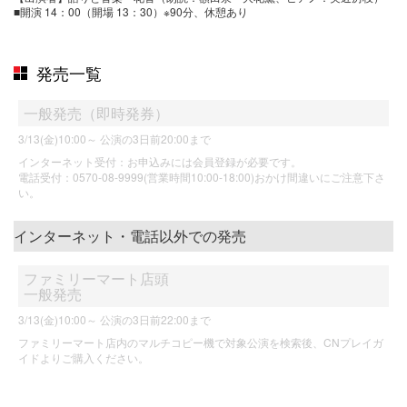
■開演 14：00（開場 13：30）※90分、休憩あり
発売一覧
一般発売（即時発券）
3/13(金)10:00～
公演の3日前20:00まで
インターネット受付：お申込みには会員登録が必要です。
電話受付：0570-08-9999(営業時間10:00-18:00)おかけ間違いにご注意下さ
い。
インターネット・電話以外での発売
ファミリーマート店頭
一般発売
3/13(金)10:00～
公演の3日前22:00まで
ファミリーマート店内のマルチコピー機で対象公演を検索後、CNプレイガ
イドよりご購入ください。