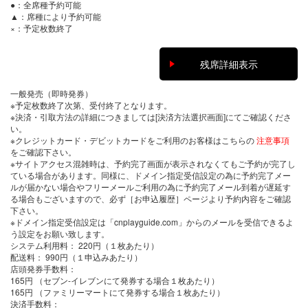
●：全席種予約可能
▲：席種により予約可能
×：予定枚数終了
残席詳細表示
一般発売（即時発券）
※予定枚数終了次第、受付終了となります。
※決済・引取方法の詳細につきましては[決済方法選択画面]にてご確認くださ
い。
※クレジットカード・デビットカードをご利用のお客様はこちらの
注意事項
をご確認下さい。
※サイトアクセス混雑時は、予約完了画面が表示されなくてもご予約が完了し
ている場合があります。同様に、ドメイン指定受信設定の為に予約完了メー
ルが届かない場合やフリーメールご利用の為に予約完了メール到着が遅延す
る場合もございますので、必ず［お申込履歴］ページより予約内容をご確認
下さい。
※ドメイン指定受信設定は「cnplayguide.com」からのメールを受信できるよ
う設定をお願い致します。
システム利用料：
220円（１枚あたり）
配送料：
990円（１申込みあたり）
店頭発券手数料
：
165円 （セブン-イレブンにて発券する場合１枚あたり）
165円 （ファミリーマートにて発券する場合１枚あたり）
決済手数料
：