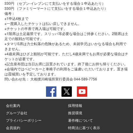
330円 （セブン-イレブンにて支払いをする場合１申込あたり）
330円 （ファミリーマートにて支払いをする場合１申込あたり）
備考：
※1申込4枚まで
※一度購入したチケットは払い戻しできません。
※チケットの半券で再入場は可能です。
※1階席は土足厳禁です。スリッパ等必要な場合はご持参ください。2階席は土
足での観戦が可能です。
※タマリS席は力士転落の危険があるため、未就学児はいかなる場合も利用で
きません。
※4歳未満はひざ上観戦が可能です。ただし4歳未満でもお席が必要な場合はチ
ケットが必要です。
※記念座布団は当日お席に設置されています。終了後にお持ち帰りください。
※会場内ではベビーカーと車椅子の利用をご遠慮いただいております。置き場
は霞城買いを予定しております。
問い合わせ先：
大相撲川崎場所実行委員会 044-589-7756
会社案内
採用情報
グループ会社
推奨環境
プライバシーポリシー
著作権について
会員規約
特商法に基づく表示