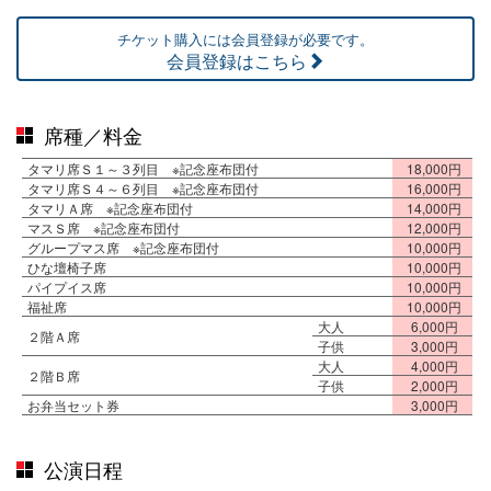
チケット購入には会員登録が必要です。
会員登録はこちら
席種／料金
タマリ席Ｓ１～３列目 ※記念座布団付
18,000円
タマリ席Ｓ４～６列目 ※記念座布団付
16,000円
タマリＡ席 ※記念座布団付
14,000円
マスＳ席 ※記念座布団付
12,000円
グループマス席 ※記念座布団付
10,000円
ひな壇椅子席
10,000円
パイプイス席
10,000円
福祉席
10,000円
大人
6,000円
２階Ａ席
子供
3,000円
大人
4,000円
２階Ｂ席
子供
2,000円
お弁当セット券
3,000円
公演日程