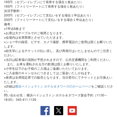
165円 （セブン-イレブンにて発券する場合１枚あたり）
165円 （ファミリーマートにて発券する場合１枚あたり）
決済手数料
：
330円 （セブン-イレブンにて支払いをする場合１申込あたり）
330円 （ファミリーマートにて支払いをする場合１申込あたり）
備考：
※1申込6枚まで
※お席は大テーブルでのご相席となります。
※会場内は全席禁煙とさせていただきます。
※ショー中の録音、ビデオ、カメラ撮影、携帯電話のご使用は固くお断りいた
します。
※紛失等によるチケットの払い戻し、及び再発行はいたしませんのでご注意く
ださい。
※当日は駐車場の混雑が予想されますので、公共交通機関をご利用ください。
また、お車を運転される方の飲酒は固くお断りいたします。
※小学生以下のお子様のご入場はご遠慮いただいております。
※ご入金後のキャンセルにつきましてはご返金いたしかねます。
※座席は全席指定席での販売となります。当日受付にてチケットとお引換えい
たします。
※詳細は
横浜ベイシェラトン ホテル＆タワーズのホームページ
をご確認くださ
い。
問い合わせ先：
横浜ベイシェラトン ホテル＆タワーズ宴会予約（11:00～
18:00） 045-411-1126