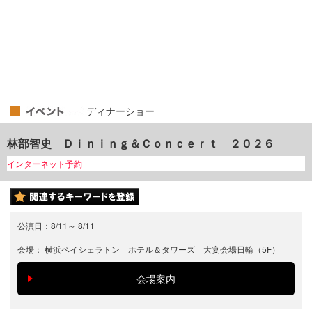
ディナーショー
林部智史 Ｄｉｎｉｎｇ＆Ｃｏｎｃｅｒｔ ２０２６
インターネット予約
公演日：
8/11
～
8/11
会場：
横浜ベイシェラトン ホテル＆タワーズ 大宴会場日輪（5F）