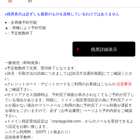
30
31
※残席表示は必ずしも最新のものを反映しているわけではありません
●：全席種予約可能
▲：席種により予約可能
×：予定枚数終了
残席詳細表示
一般発売（即時発券）
※予定枚数終了次第、受付終了となります。
※決済・引取方法の詳細につきましては[決済方法選択画面]にてご確認くださ
い。
※クレジットカード・デビットカードをご利用のお客様はこちらの
注意事項
をご確認下さい。
※サイトアクセス混雑時は、予約完了画面が表示されなくてもご予約が完了し
ている場合があります。同様に、ドメイン指定受信設定の為に予約完了メー
ルが届かない場合やフリーメールご利用の為に予約完了メール到着が遅延す
る場合もございますので、必ず［お申込履歴］ページより予約内容をご確認
下さい。
※ドメイン指定受信設定は「cnplayguide.com」からのメールを受信できるよ
う設定をお願い致します。
システム利用料：
220円（１枚あたり）
店頭発券手数料
：