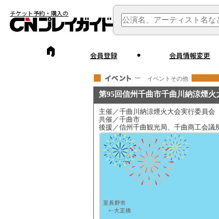
チケット予約・購入の
会員登録
会員情報変更
イベントその他
第95回信州千曲市千曲川納涼煙火
主催／千曲川納涼煙火大会実行委員会
共催／千曲市
後援／信州千曲観光局、千曲商工会議