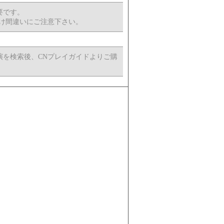
要です。
00)おかけ間違いにご注意下さい。
演を検索後、CNプレイガイドよりご購