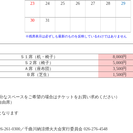
23
24
25
26
27
28
29
30
31
※残席表示は必ずしも最新のものを反映しているわけではありません
Ｓ１席（机・椅子）
8,000円
Ｓ２席（椅子）
5,000円
Ａ席（座布団）
3,500円
Ｂ席（芝生）
1,500円
十分なスペースをご希望の場合はチケットをお買い求めください）
自由席）
となります
-261-0300／千曲川納涼煙火大会実行委員会 026-276-4548