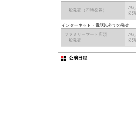
7/6
一般発売（即時発券）
公演
インターネット・電話以外での発売
ファミリーマート店頭
7/6
一般発売
公演
公演日程