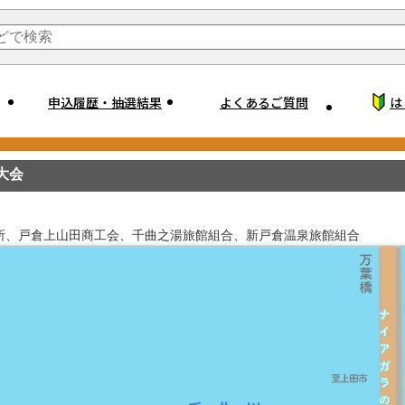
申込履歴・抽選結果
よくあるご質問
は
大会
所、戸倉上山田商工会、千曲之湯旅館組合、新戸倉温泉旅館組合