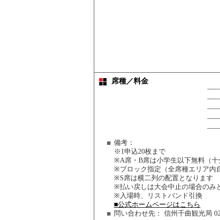
席種／料金
備考：
※1申込20枚まで
※A席・B席は小学生以下無料（
※ブロック指定（全席種エリア内
※S席は横二列の配置となります
※払い戻しは大会中止の場合のみ
※入場時、リストバンド引換
■公式ホームページはこちら
問い合わせ先：
信州千曲観光局 026