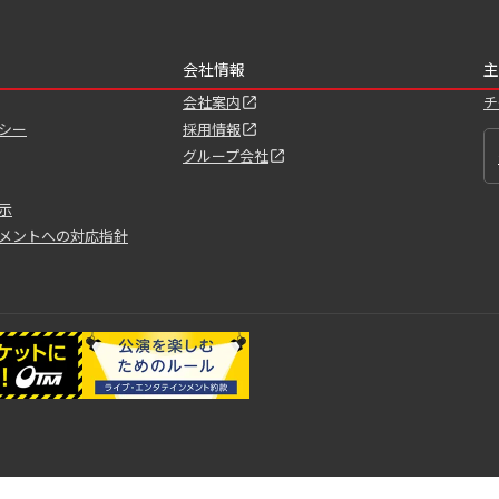
会社情報
主
会社案内
チ
シー
採用情報
グループ会社
示
メントへの対応指針