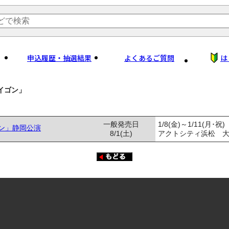
申込履歴・抽選結果
よくあるご質問
は
イゴン」
一般発売日
1/8(金)～1/11(月･祝)
ン」静岡公演
8/1(土)
アクトシティ浜松 