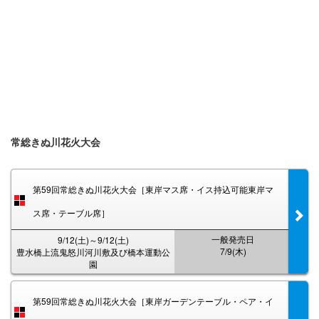
常総きぬ川花火大会
第59回常総きぬ川花火大会［東岸マス席・イス持込可能東岸マ
ス席・テーブル席］
一般発売日
9/12(土)～9/12(土)
7/9(木)
豊水橋上流鬼怒川河川敷及び橋本運動公
園
第59回常総きぬ川花火大会［東岸ガーデンテーブル・ペア・イ