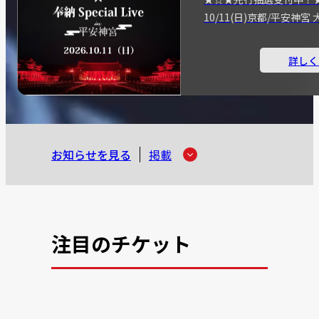
10/11(日)京都/平安神
詳しく
お知らせを見る
掲載
注目のチケット