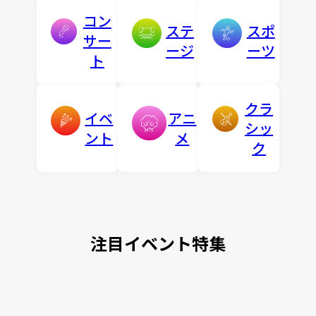
コン
ステ
スポ
サー
ージ
ーツ
ト
クラ
イベ
アニ
シッ
ント
メ
ク
注目イベント特集