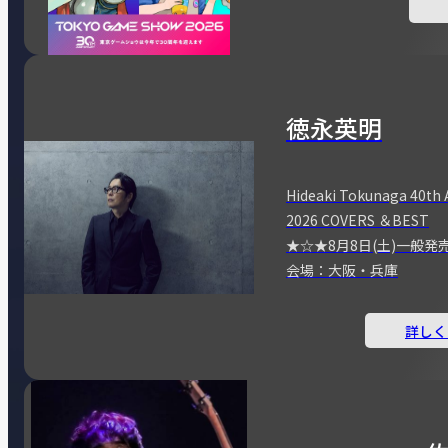
徳永英明
Hideaki Tokunaga 40th 
2026 COVERS ＆BEST
★☆★8月8日(土)一般発
会場：大阪・兵庫
詳しく