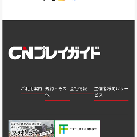
ご利用案内
規約・その
会社情報
主催者様向けサー
他
ビス
会社
会員登
チケッ
案内
採用
チケット
会員情
推奨環
録
ト販
情報
グル
GATE
申込履
プライ
報変更
境
売・運
ープ
よくあ
著作権
歴・抽
バシー
用ソリ
会社
はじめ
利用規
るご質
につい
選結果
ポリシ
ューシ
公演中
特商法
てガイ
約
問
て