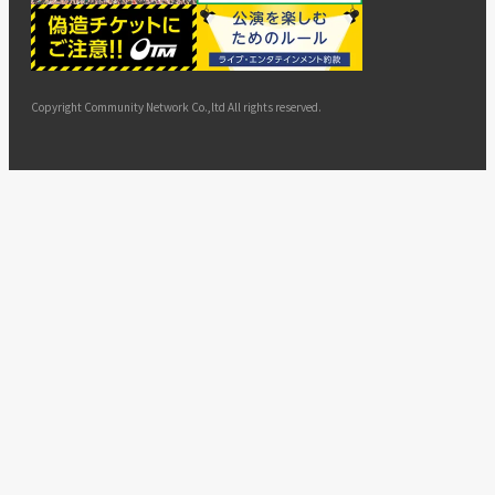
ー
ョン
サイト
カスタ
止・変
に基づ
ド
マップ
マーハ
更
く表示
ラスメ
ントへ
Copyright Community Network Co.,ltd All rights reserved.
の対応
指針