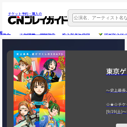
チケット予約・購入の
報変更
申込履歴・抽選結果
よくあるご質問
はじめてガ
東京ゲ
～史上最長
☆★☆チケ
[9/19(土