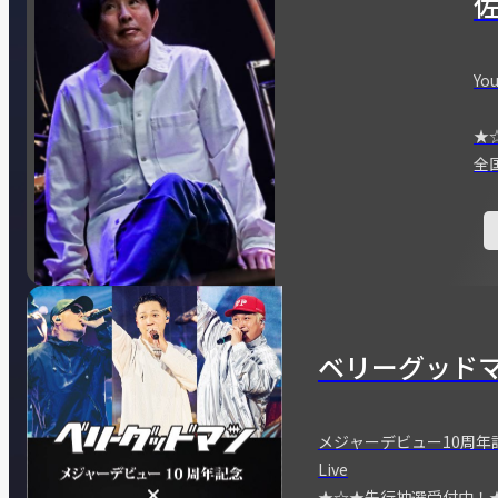
You
★
全
ベリーグッド
メジャーデビュー10周年記念
Live
★☆★先行抽選受付中！