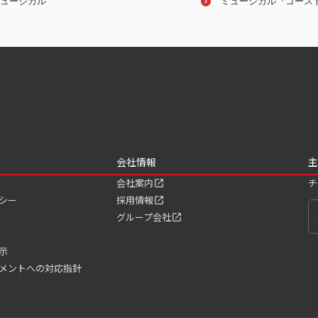
ュージカル
堀内亮ピアノ・リサイタル
オーケストラ
ミュージカル『ゴース
会社情報
主
会社案内
チ
シー
採用情報
グループ会社
示
メントへの対応指針