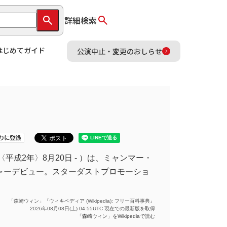
詳細検索
はじめてガイド
公演中止・変更のおしらせ
0年〈平成2年〉8月20日 - ）は、ミャンマー・
メジャーデビュー。スターダストプロモーショ
「森崎ウィン」『ウィキペディア (Wikipedia): フリー百科事典』
2026年08月08日(土) 04:55UTC 現在での最新版を取得
「森崎ウィン」をWikipediaで読む