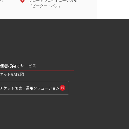
ト』
吹奏楽
ブロードウェイミュージカル
クラシック
ヘルシンキ・フィ
『ピーター・パン』
管弦楽団 with 角
催者様向けサービス
ケットGATE
チケット販売・運用ソリューション