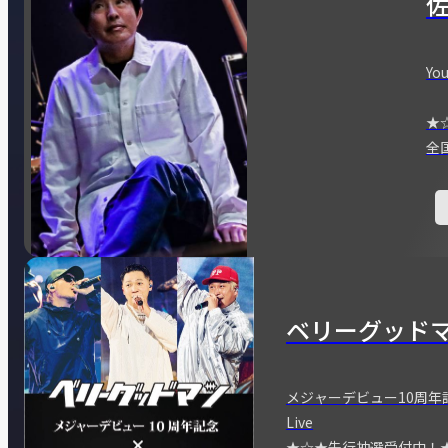
You
★
全
ベリーグッド
メジャーデビュー10周年記念
Live
★☆★先行抽選受付中！