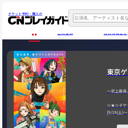
チケット予約・購入の
会員登録
会員情報変更
東京ゲ
～史上最長
☆★☆チケ
[9/19(土