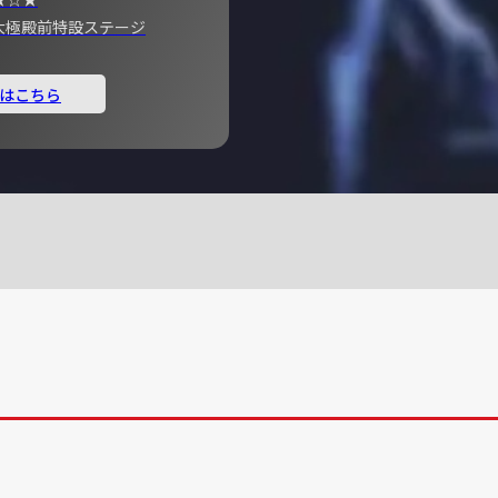
宮 大極殿前特設ステージ
はこちら